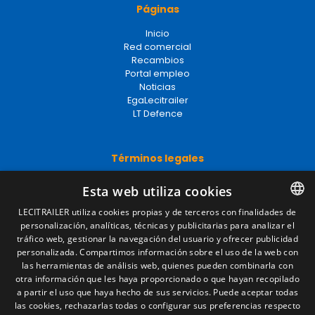
Páginas
Inicio
Red comercial
Recambios
Portal empleo
Noticias
EgaLecitrailer
LT Defence
Términos legales
Aviso legal
Esta web utiliza cookies
Política de privacidad
Política de cookies
LECITRAILER utiliza cookies propias y de terceros con finalidades de
Condiciones generales de venta
personalización, analíticas, técnicas y publicitarias para analizar el
SPANISH
Gestionar cookies
tráfico web, gestionar la navegación del usuario y ofrecer publicidad
ENGLISH
personalizada. Compartimos información sobre el uso de la web con
las herramientas de análisis web, quienes pueden combinarla con
FRENCH
otra información que les haya proporcionado o que hayan recopilado
Contacto
a partir el uso que haya hecho de sus servicios. Puede aceptar todas
ITALIAN
las cookies, rechazarlas todas o configurar sus preferencias respecto
Camino de los Huertos, S/N. Apdo 100