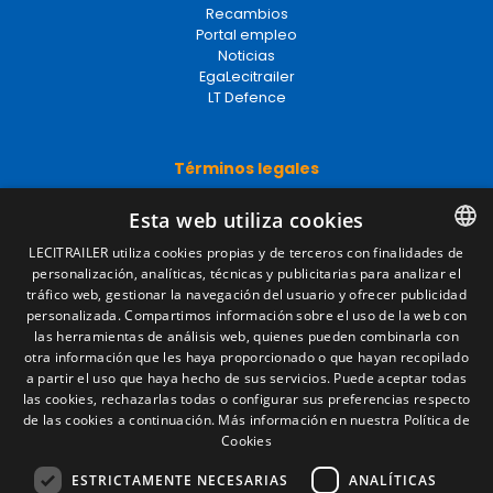
Recambios
Portal empleo
Noticias
EgaLecitrailer
LT Defence
Términos legales
Aviso legal
Esta web utiliza cookies
Política de privacidad
Política de cookies
LECITRAILER utiliza cookies propias y de terceros con finalidades de
Condiciones generales de venta
personalización, analíticas, técnicas y publicitarias para analizar el
SPANISH
Gestionar cookies
tráfico web, gestionar la navegación del usuario y ofrecer publicidad
ENGLISH
personalizada. Compartimos información sobre el uso de la web con
las herramientas de análisis web, quienes pueden combinarla con
FRENCH
otra información que les haya proporcionado o que hayan recopilado
Contacto
a partir el uso que haya hecho de sus servicios. Puede aceptar todas
ITALIAN
las cookies, rechazarlas todas o configurar sus preferencias respecto
Camino de los Huertos, S/N. Apdo 100
de las cookies a continuación.
Más información en nuestra Política de
50620 - Casetas (Zaragoza) SPAIN
PORTUGUESE
Cookies
ESTRICTAMENTE NECESARIAS
ANALÍTICAS
+(34) 976 462 121