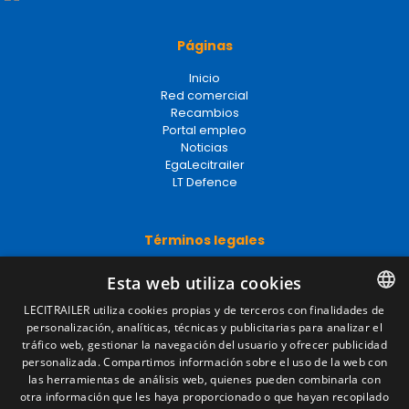
Páginas
Inicio
Red comercial
Recambios
Portal empleo
Noticias
EgaLecitrailer
LT Defence
Términos legales
Aviso legal
Esta web utiliza cookies
Política de privacidad
Política de cookies
LECITRAILER utiliza cookies propias y de terceros con finalidades de
Condiciones generales de venta
personalización, analíticas, técnicas y publicitarias para analizar el
SPANISH
Gestionar cookies
tráfico web, gestionar la navegación del usuario y ofrecer publicidad
ENGLISH
personalizada. Compartimos información sobre el uso de la web con
las herramientas de análisis web, quienes pueden combinarla con
FRENCH
otra información que les haya proporcionado o que hayan recopilado
Contacto