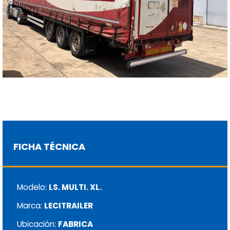
FICHA TÉCNICA
Modelo:
LS. MULTI. XL.
Marca:
LECITRAILER
Ubicación:
FABRICA