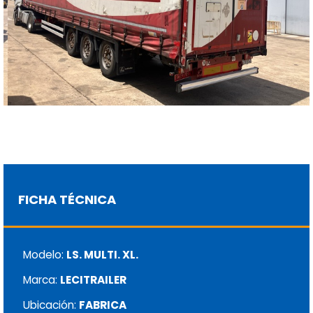
FICHA TÉCNICA
Modelo:
LS. MULTI. XL.
Marca:
LECITRAILER
Ubicación:
FABRICA