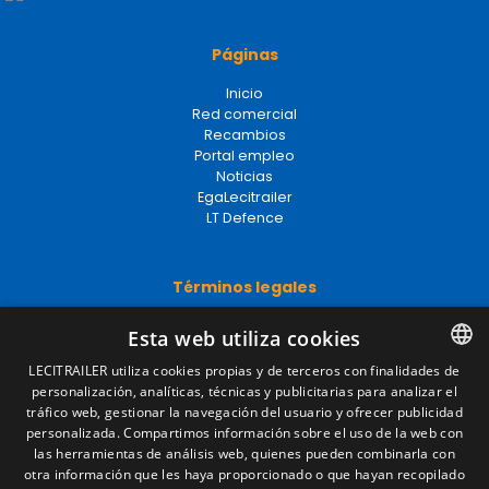
Páginas
Inicio
Red comercial
Recambios
Portal empleo
Noticias
EgaLecitrailer
LT Defence
Términos legales
Aviso legal
Esta web utiliza cookies
Política de privacidad
Política de cookies
LECITRAILER utiliza cookies propias y de terceros con finalidades de
Condiciones generales de venta
personalización, analíticas, técnicas y publicitarias para analizar el
SPANISH
Gestionar cookies
tráfico web, gestionar la navegación del usuario y ofrecer publicidad
ENGLISH
personalizada. Compartimos información sobre el uso de la web con
las herramientas de análisis web, quienes pueden combinarla con
FRENCH
otra información que les haya proporcionado o que hayan recopilado
Contacto