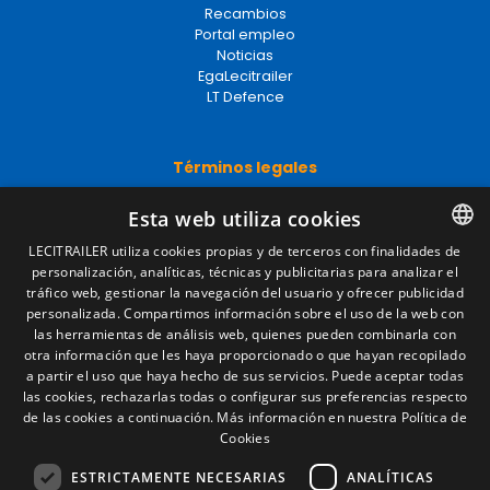
Recambios
Portal empleo
Noticias
EgaLecitrailer
LT Defence
Términos legales
Aviso legal
Esta web utiliza cookies
Política de privacidad
Política de cookies
LECITRAILER utiliza cookies propias y de terceros con finalidades de
Condiciones generales de venta
personalización, analíticas, técnicas y publicitarias para analizar el
SPANISH
Gestionar cookies
tráfico web, gestionar la navegación del usuario y ofrecer publicidad
ENGLISH
personalizada. Compartimos información sobre el uso de la web con
las herramientas de análisis web, quienes pueden combinarla con
FRENCH
otra información que les haya proporcionado o que hayan recopilado
Contacto
a partir el uso que haya hecho de sus servicios. Puede aceptar todas
ITALIAN
las cookies, rechazarlas todas o configurar sus preferencias respecto
Camino de los Huertos, S/N. Apdo 100
de las cookies a continuación.
Más información en nuestra Política de
50620 - Casetas (Zaragoza) SPAIN
PORTUGUESE
Cookies
ESTRICTAMENTE NECESARIAS
ANALÍTICAS
+(34) 976 462 121