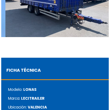
FICHA TÉCNICA
Modelo:
LONAS
Marca:
LECITRAILER
Ubicación:
VALENCIA