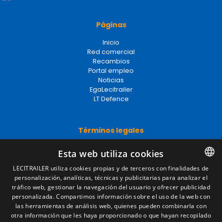
Páginas
Inicio
Red comercial
Recambios
Portal empleo
Noticias
EgaLecitrailer
LT Defence
Términos legales
Aviso legal
Esta web utiliza cookies
Política de privacidad
Política de cookies
LECITRAILER utiliza cookies propias y de terceros con finalidades de
Condiciones generales de venta
personalización, analíticas, técnicas y publicitarias para analizar el
SPANISH
Gestionar cookies
tráfico web, gestionar la navegación del usuario y ofrecer publicidad
ENGLISH
personalizada. Compartimos información sobre el uso de la web con
las herramientas de análisis web, quienes pueden combinarla con
FRENCH
otra información que les haya proporcionado o que hayan recopilado
Contacto