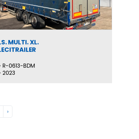
LS. MULTI. XL.
LECITRAILER
R-0613-BDM
2023
›