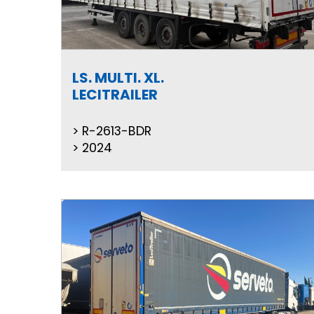
LS. MULTI. XL.
LECITRAILER
R-2613-BDR
2024