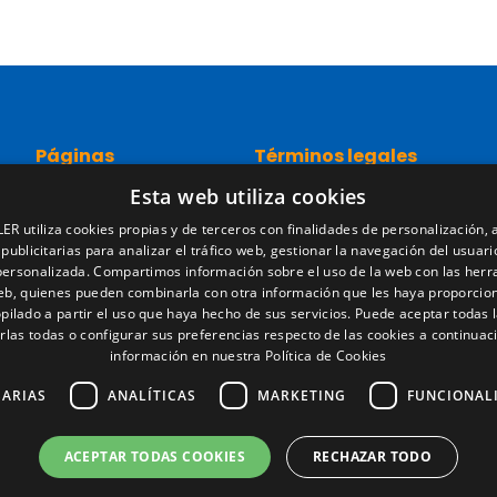
Páginas
Términos legales
Esta web utiliza cookies
Inicio
Aviso legal
Red comercial
Política de privacidad
ER utiliza cookies propias y de terceros con finalidades de personalización, a
Recambios
Política de cookies
 publicitarias para analizar el tráfico web, gestionar la navegación del usuari
Portal empleo
Condiciones generales de ve
personalizada. Compartimos información sobre el uso de la web con las her
Noticias
Gestionar cookies
web, quienes pueden combinarla con otra información que les haya proporcio
pilado a partir el uso que haya hecho de sus servicios. Puede aceptar todas l
EgaLecitrailer
rlas todas o configurar sus preferencias respecto de las cookies a continuac
LT Defence
información en nuestra Política de Cookies
SARIAS
ANALÍTICAS
MARKETING
FUNCIONAL
ACEPTAR TODAS COOKIES
RECHAZAR TODO