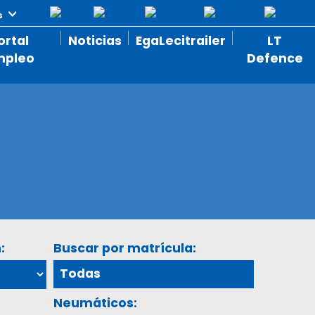
ortal
Noticias
EgaLecitrailer
LT
mpleo
Defence
:
Buscar por matrícula:
Neumáticos: