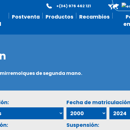
+(34) 976 462 121
Postventa
Productos
Recambios
P
l
e
ón
semirremolques de segunda mano.
ión:
Fecha de matriculación
ón:
Suspensión: