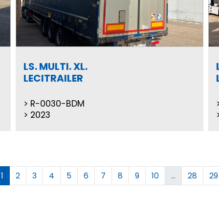
LS. MULTI. XL.
LECITRAILER
R-0030-BDM
2023
1
2
3
4
5
6
7
8
9
10
...
28
29