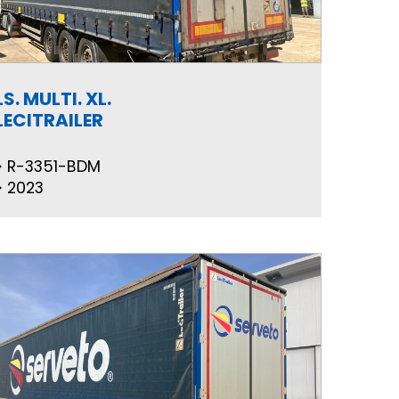
LS. MULTI. XL.
LECITRAILER
R-3351-BDM
2023