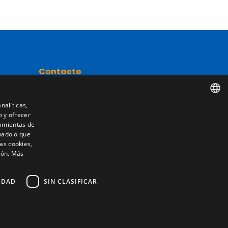
Contacto
Camino de los Huertos, S/N. Apdo 100
50620 - Casetas (Zaragoza) SPAIN
nalíticas,
o y ofrecer
SPANISH
nta
ramientas de
nado o que
+(34) 976 462 121
ENGLISH
as cookies,
ión.
Más
FRENCH
ITALIAN
IDAD
SIN CLASIFICAR
PORTUGUESE