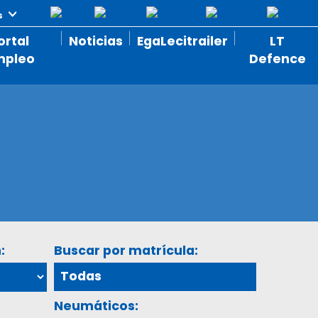
ortal
Noticias
EgaLecitrailer
LT
mpleo
Defence
:
Buscar por matrícula:
Neumáticos: