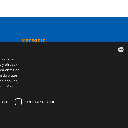
Contacto
Camino de los Huertos, S/N. Apdo 100
50620 - Casetas (Zaragoza) SPAIN
nalíticas,
o y ofrecer
SPANISH
nta
ramientas de
nado o que
+(34) 976 462 121
ENGLISH
as cookies,
ión.
Más
FRENCH
ITALIAN
IDAD
SIN CLASIFICAR
PORTUGUESE