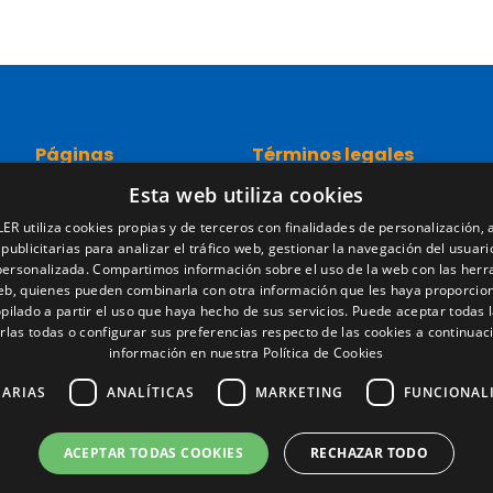
Páginas
Términos legales
Esta web utiliza cookies
Inicio
Aviso legal
Red comercial
Política de privacidad
ER utiliza cookies propias y de terceros con finalidades de personalización, a
Recambios
Política de cookies
 publicitarias para analizar el tráfico web, gestionar la navegación del usuari
Portal empleo
Condiciones generales de ve
personalizada. Compartimos información sobre el uso de la web con las her
Noticias
Gestionar cookies
web, quienes pueden combinarla con otra información que les haya proporcio
pilado a partir el uso que haya hecho de sus servicios. Puede aceptar todas l
EgaLecitrailer
rlas todas o configurar sus preferencias respecto de las cookies a continuac
LT Defence
información en nuestra Política de Cookies
SARIAS
ANALÍTICAS
MARKETING
FUNCIONAL
ACEPTAR TODAS COOKIES
RECHAZAR TODO