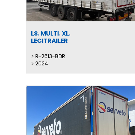
LS. MULTI. XL.
LECITRAILER
R-2613-BDR
2024