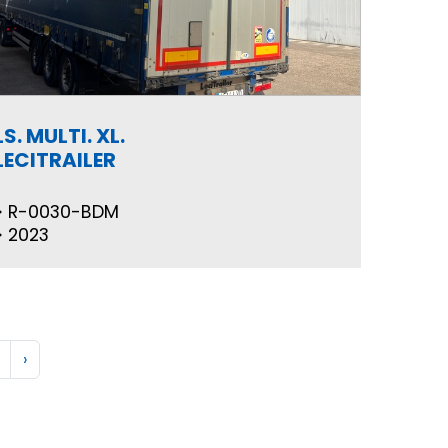
LS. MULTI. XL.
LECITRAILER
R-0030-BDM
2023
›