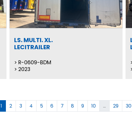
LS. MULTI. XL.
LECITRAILER
R-0609-BDM
2023
1
2
3
4
5
6
7
8
9
10
...
29
30