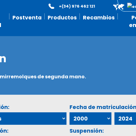
+(34) 976 462 121
Postventa
Productos
Recambios
P
l
e
ón
semirremolques de segunda mano.
ión:
Fecha de matriculación
ón:
Suspensión: