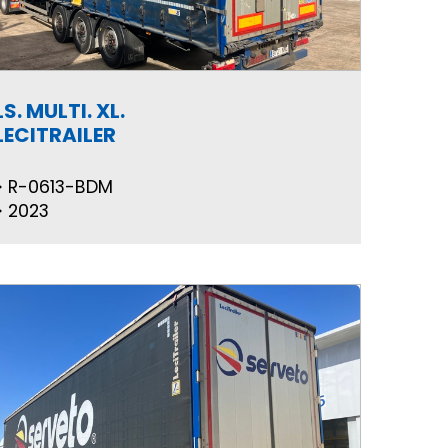
LS. MULTI. XL.
LECITRAILER
R-0613-BDM
2023