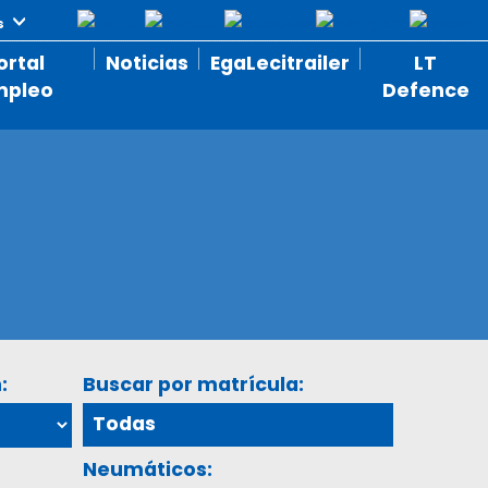
ortal
Noticias
EgaLecitrailer
LT
mpleo
Defence
:
Buscar por matrícula:
Neumáticos: