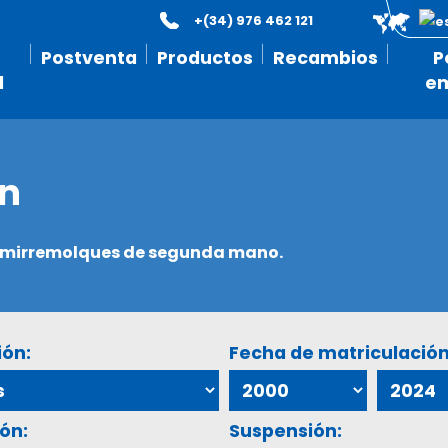
+(34) 976 462 121
Postventa
Productos
Recambios
P
l
e
ón
semirremolques de segunda mano.
ión:
Fecha de matriculación
ón:
Suspensión: