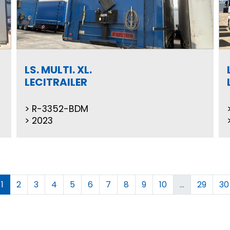
LS. MULTI. XL.
LECITRAILER
R-3352-BDM
2023
1
2
3
4
5
6
7
8
9
10
...
29
30