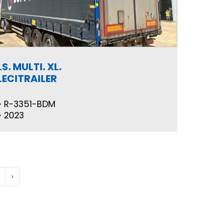
LS. MULTI. XL.
LECITRAILER
R-3351-BDM
2023
›