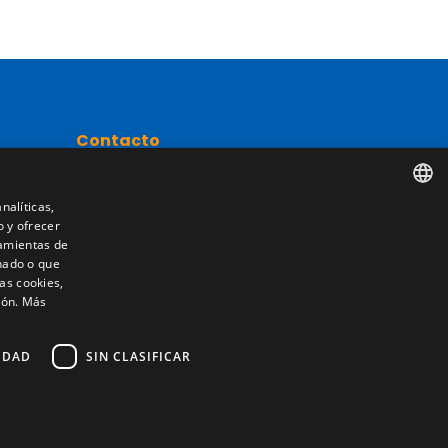
Contacto
Camino de los Huertos, S/N. Apdo 100
50620 - Casetas (Zaragoza) SPAIN
nalíticas,
o y ofrecer
SPANISH
nta
ramientas de
nado o que
+(34) 976 462 121
ENGLISH
as cookies,
ión.
Más
FRENCH
ITALIAN
IDAD
SIN CLASIFICAR
PORTUGUESE