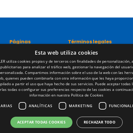
Páginas
Términos legales
Esta web utiliza cookies
Inicio
Aviso legal
Red comercial
Política de privacidad
ER utiliza cookies propias y de terceros con finalidades de personalización, a
Recambios
Política de cookies
 publicitarias para analizar el tráfico web, gestionar la navegación del usuari
Portal empleo
Condiciones generales de ve
personalizada. Compartimos información sobre el uso de la web con las her
Noticias
Gestionar cookies
web, quienes pueden combinarla con otra información que les haya proporcio
pilado a partir el uso que haya hecho de sus servicios. Puede aceptar todas l
EgaLecitrailer
rlas todas o configurar sus preferencias respecto de las cookies a continuac
LT Defence
información en nuestra Política de Cookies
SARIAS
ANALÍTICAS
MARKETING
FUNCIONAL
ACEPTAR TODAS COOKIES
RECHAZAR TODO