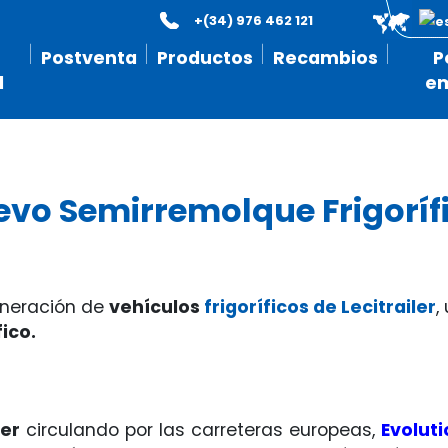
+(34) 976 462 121
Postventa
Productos
Recambios
P
l
e
evo Semirremolque Frigorífi
eneración de
vehículos
frigoríficos de Lecitrailer
,
fico.
ler
circulando por las carreteras europeas,
Evoluti