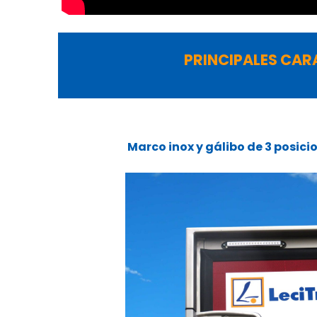
PRINCIPALES CAR
Marco inox y gálibo de 3 posici