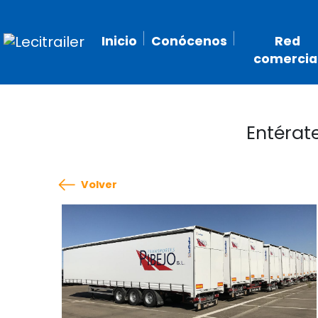
Inicio
Conócenos
Red
comercia
Entérat
Volver