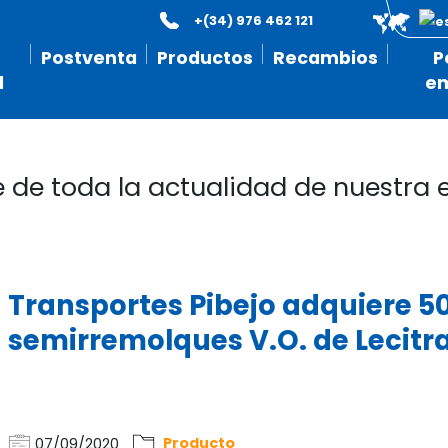
+(34) 976 462 121
Postventa
Productos
Recambios
P
l
e
e de toda la actualidad de nuestra
Transportes Pibejo adquiere 5
semirremolques V.O. de Lecitra
07/09/2020
Producto