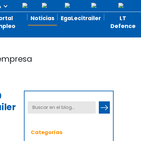
ortal
Noticias
EgaLecitrailer
LT
mpleo
Defence
 empresa
0
iler
Categorías