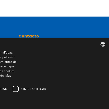
Contacto
Camino de los Huertos, S/N. Apdo 100
50620 - Casetas (Zaragoza) SPAIN
nalíticas,
o y ofrecer
SPANISH
nta
ramientas de
nado o que
+(34) 976 462 121
ENGLISH
as cookies,
ión.
Más
FRENCH
ITALIAN
IDAD
SIN CLASIFICAR
PORTUGUESE