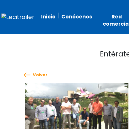
Inicio
Conócenos
Red
comercia
Entérat
Volver