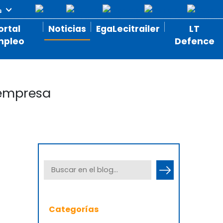
ortal
Noticias
EgaLecitrailer
LT
mpleo
Defence
 empresa
Categorías