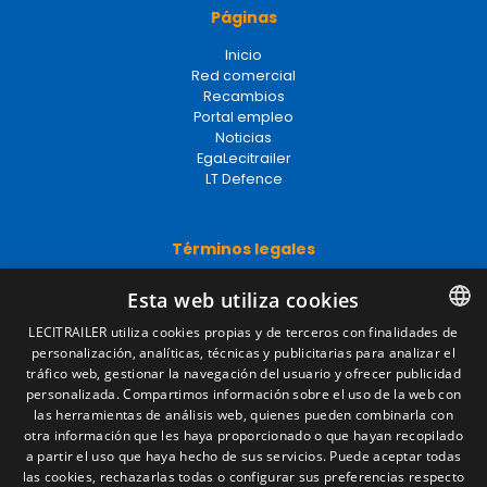
Páginas
Inicio
Red comercial
Recambios
Portal empleo
Noticias
EgaLecitrailer
LT Defence
Términos legales
Aviso legal
Esta web utiliza cookies
Política de privacidad
Política de cookies
LECITRAILER utiliza cookies propias y de terceros con finalidades de
Condiciones generales de venta
personalización, analíticas, técnicas y publicitarias para analizar el
SPANISH
Gestionar cookies
tráfico web, gestionar la navegación del usuario y ofrecer publicidad
ENGLISH
personalizada. Compartimos información sobre el uso de la web con
las herramientas de análisis web, quienes pueden combinarla con
FRENCH
otra información que les haya proporcionado o que hayan recopilado
Contacto
a partir el uso que haya hecho de sus servicios. Puede aceptar todas
ITALIAN
Camino de los Huertos, S/N. Apdo 100
las cookies, rechazarlas todas o configurar sus preferencias respecto