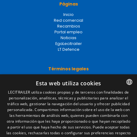
Páginas
Inicio
Red comercial
Recambios
Portal empleo
Noticias
EgaLecitrailer
LT Defence
Términos legales
Aviso legal
Esta web utiliza cookies
Política de privacidad
Política de cookies
LECITRAILER utiliza cookies propias y de terceros con finalidades de
Condiciones generales de venta
personalización, analíticas, técnicas y publicitarias para analizar el
SPANISH
Gestionar cookies
tráfico web, gestionar la navegación del usuario y ofrecer publicidad
ENGLISH
personalizada. Compartimos información sobre el uso de la web con
las herramientas de análisis web, quienes pueden combinarla con
FRENCH
otra información que les haya proporcionado o que hayan recopilado
Contacto
a partir el uso que haya hecho de sus servicios. Puede aceptar todas
ITALIAN
las cookies, rechazarlas todas o configurar sus preferencias respecto
Camino de los Huertos, S/N. Apdo 100