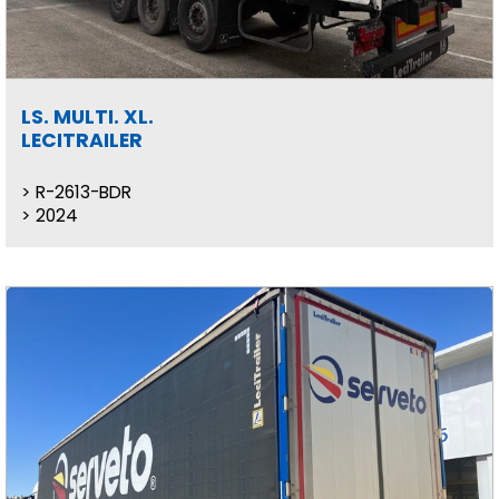
LS. MULTI. XL.
LECITRAILER
R-2613-BDR
2024