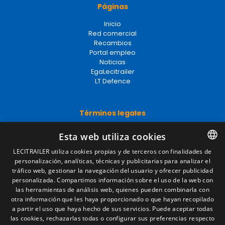
Páginas
Inicio
Red comercial
Recambios
Portal empleo
Noticias
EgaLecitrailer
LT Defence
Términos legales
Aviso legal
Esta web utiliza cookies
Política de privacidad
Política de cookies
LECITRAILER utiliza cookies propias y de terceros con finalidades de
Condiciones generales de venta
personalización, analíticas, técnicas y publicitarias para analizar el
SPANISH
Gestionar cookies
tráfico web, gestionar la navegación del usuario y ofrecer publicidad
ENGLISH
personalizada. Compartimos información sobre el uso de la web con
las herramientas de análisis web, quienes pueden combinarla con
FRENCH
otra información que les haya proporcionado o que hayan recopilado
Contacto
a partir el uso que haya hecho de sus servicios. Puede aceptar todas
ITALIAN
las cookies, rechazarlas todas o configurar sus preferencias respecto
Camino de los Huertos, S/N. Apdo 100