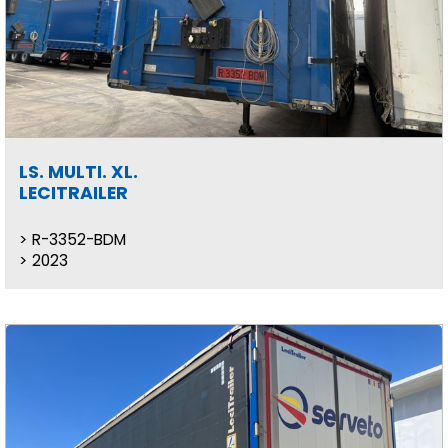
LS. MULTI. XL.
LECITRAILER
R-3352-BDM
2023