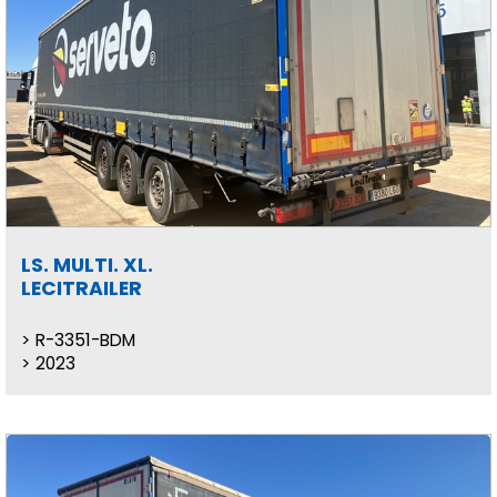
LS. MULTI. XL.
LECITRAILER
R-3351-BDM
2023