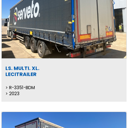
LS. MULTI. XL.
LECITRAILER
R-3351-BDM
2023