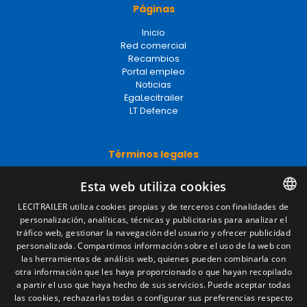
Páginas
Inicio
Red comercial
Recambios
Portal empleo
Noticias
EgaLecitrailer
LT Defence
Términos legales
Aviso legal
Esta web utiliza cookies
Política de privacidad
Política de cookies
LECITRAILER utiliza cookies propias y de terceros con finalidades de
Condiciones generales de venta
personalización, analíticas, técnicas y publicitarias para analizar el
SPANISH
Gestionar cookies
tráfico web, gestionar la navegación del usuario y ofrecer publicidad
ENGLISH
personalizada. Compartimos información sobre el uso de la web con
las herramientas de análisis web, quienes pueden combinarla con
FRENCH
otra información que les haya proporcionado o que hayan recopilado
Contacto
a partir el uso que haya hecho de sus servicios. Puede aceptar todas
ITALIAN
las cookies, rechazarlas todas o configurar sus preferencias respecto
Camino de los Huertos, S/N. Apdo 100