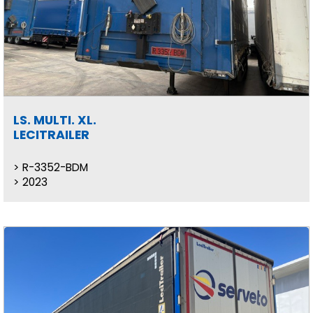
LS. MULTI. XL.
LECITRAILER
R-3352-BDM
2023