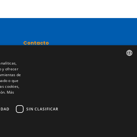
Contacto
Camino de los Huertos, S/N. Apdo 100
50620 - Casetas (Zaragoza) SPAIN
nalíticas,
o y ofrecer
SPANISH
nta
ramientas de
nado o que
+(34) 976 462 121
ENGLISH
as cookies,
ión.
Más
FRENCH
ITALIAN
IDAD
SIN CLASIFICAR
PORTUGUESE