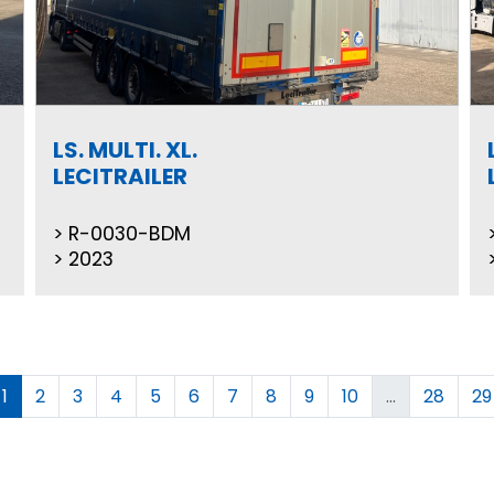
LS. MULTI. XL.
LECITRAILER
R-0030-BDM
2023
1
2
3
4
5
6
7
8
9
10
...
28
29