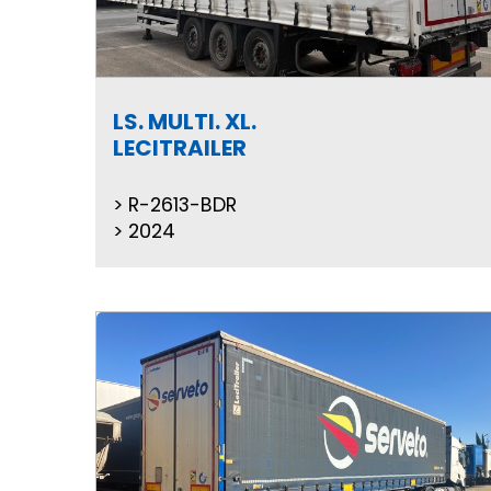
LS. MULTI. XL.
LECITRAILER
R-2613-BDR
2024