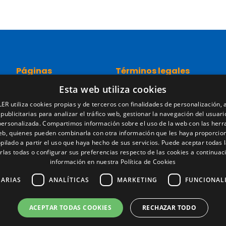
Páginas
Términos legales
Esta web utiliza cookies
Inicio
Aviso legal
Red comercial
Política de privacidad
ER utiliza cookies propias y de terceros con finalidades de personalización, a
Recambios
Política de cookies
 publicitarias para analizar el tráfico web, gestionar la navegación del usuari
Portal empleo
Condiciones generales de ve
personalizada. Compartimos información sobre el uso de la web con las her
Noticias
Gestionar cookies
web, quienes pueden combinarla con otra información que les haya proporcio
pilado a partir el uso que haya hecho de sus servicios. Puede aceptar todas l
EgaLecitrailer
rlas todas o configurar sus preferencias respecto de las cookies a continuac
LT Defence
información en nuestra Política de Cookies
SARIAS
ANALÍTICAS
MARKETING
FUNCIONAL
ACEPTAR TODAS COOKIES
RECHAZAR TODO