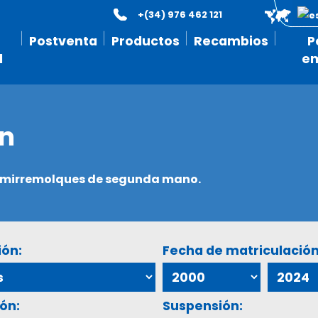
+(34) 976 462 121
Postventa
Productos
Recambios
P
l
e
ón
semirremolques de segunda mano.
ión:
Fecha de matriculación
ón:
Suspensión: