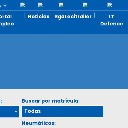
ortal
Noticias
EgaLecitrailer
LT
mpleo
Defence
:
Buscar por matrícula:
Neumáticos: