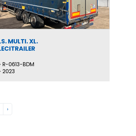
LS. MULTI. XL.
LECITRAILER
R-0613-BDM
2023
›