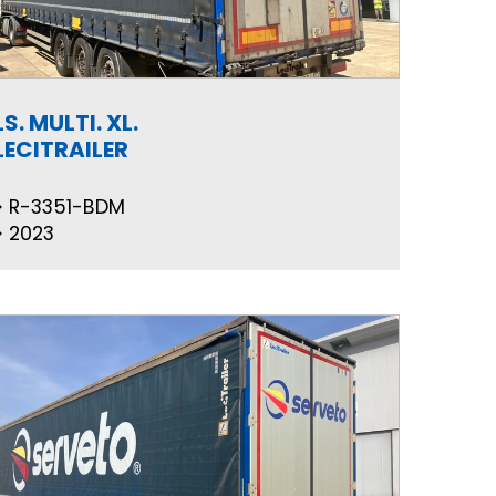
LS. MULTI. XL.
LECITRAILER
R-3351-BDM
2023