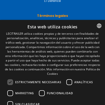
LT Defence
Términos legales
Aviso legal
Esta web utiliza cookies
Política de privacidad
Política de cookies
LECITRAILER utiliza cookies propias y de terceros con finalidades de
Condiciones generales de venta
personalización, analíticas, técnicas y publicitarias para analizar el
SPANISH
Gestionar cookies
tráfico web, gestionar la navegación del usuario y ofrecer publicidad
ENGLISH
personalizada. Compartimos información sobre el uso de la web con
las herramientas de análisis web, quienes pueden combinarla con
FRENCH
otra información que les haya proporcionado o que hayan recopilado
Contacto
a partir el uso que haya hecho de sus servicios. Puede aceptar todas
ITALIAN
las cookies, rechazarlas todas o configurar sus preferencias respecto
Camino de los Huertos, S/N. Apdo 100
de las cookies a continuación.
Más información en nuestra Política de
50620 - Casetas (Zaragoza) SPAIN
PORTUGUESE
Cookies
ESTRICTAMENTE NECESARIAS
ANALÍTICAS
+(34) 976 462 121
MARKETING
FUNCIONALIDAD
SIN CLASIFICAR