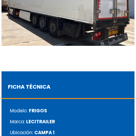
FICHA TÉCNICA
Modelo:
FRIGOS
Marca:
LECITRAILER
Ubicación:
CAMPA 1