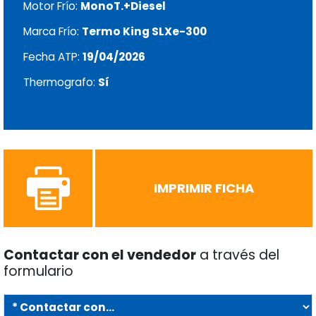
Motor Frío:
MonoT.+Diesel
Marca Frío:
Termo King SLXe-300
Fecha ATP:
19/04/2026
Thermografo:
Sí
IMPRIMIR FICHA
Contactar con el vendedor
a través del
formulario