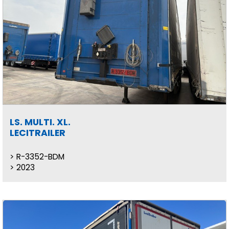
LS. MULTI. XL.
LECITRAILER
R-3352-BDM
2023