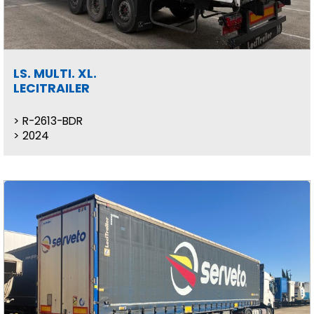
LS. MULTI. XL.
LECITRAILER
R-2613-BDR
2024