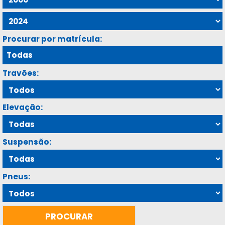
Procurar por matrícula:
Travões:
Elevação:
Suspensão:
Pneus: