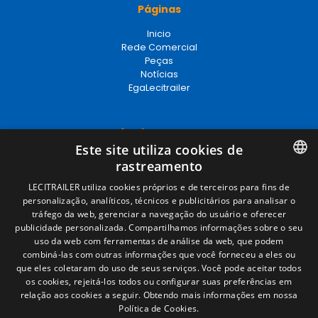
Páginas
Inicio
Rede Comercial
Peças
Notícias
EgaLecitrailer
Términos legales
Este site utiliza cookies de
Aviso legal
rastreamento
Política de privacidade
Política de cookies
SPANISH
LECITRAILER utiliza cookies próprios e de terceiros para fins de
Condições Gerais de Venda
personalização, analíticos, técnicos e publicitários para analisar o
ENGLISH
Gerenciar cookies
tráfego da web, gerenciar a navegação do usuário e oferecer
publicidade personalizada. Compartilhamos informações sobre o seu
FRENCH
uso da web com ferramentas de análise da web, que podem
combiná-las com outras informações que você forneceu a eles ou
Contacto
ITALIAN
que eles coletaram do uso de seus serviços. Você pode aceitar todos
os cookies, rejeitá-los todos ou configurar suas preferências em
Camino de los Huertos, S/N. Apdo 100
PORTUGUESE
relação aos cookies a seguir.
Obtendo mais informações em nossa
50620 - Casetas (Zaragoza) SPAIN
Política de Cookies.