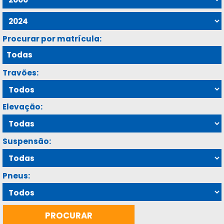
Procurar por matrícula:
Travões:
Elevação:
Suspensão:
Pneus: