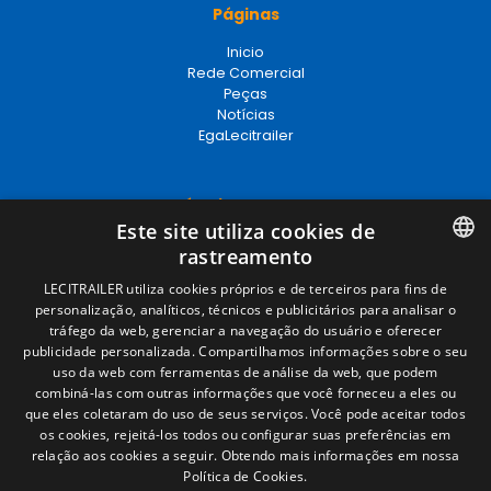
Páginas
Inicio
Rede Comercial
Peças
Notícias
EgaLecitrailer
Términos legales
Este site utiliza cookies de
Aviso legal
rastreamento
Política de privacidade
Política de cookies
SPANISH
LECITRAILER utiliza cookies próprios e de terceiros para fins de
Condições Gerais de Venda
personalização, analíticos, técnicos e publicitários para analisar o
ENGLISH
Gerenciar cookies
tráfego da web, gerenciar a navegação do usuário e oferecer
publicidade personalizada. Compartilhamos informações sobre o seu
FRENCH
uso da web com ferramentas de análise da web, que podem
combiná-las com outras informações que você forneceu a eles ou
Contacto
ITALIAN
que eles coletaram do uso de seus serviços. Você pode aceitar todos
os cookies, rejeitá-los todos ou configurar suas preferências em
Camino de los Huertos, S/N. Apdo 100
PORTUGUESE
relação aos cookies a seguir.
Obtendo mais informações em nossa
50620 - Casetas (Zaragoza) SPAIN
Política de Cookies.