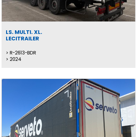
LS. MULTI. XL.
LECITRAILER
R-2613-BDR
2024