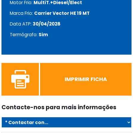
Motor Frio:
MultiT.+Diesel/Elect
Marca Frio:
Carrier Vector HE 19 MT
Data ATP:
30/04/2028
Termógrafo:
Sim
IMPRIMIR FICHA
Contacte-nos para mais informações