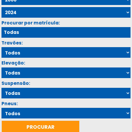
Procurar por matrícula:
Travões:
Elevação:
Suspensão:
Pneus: