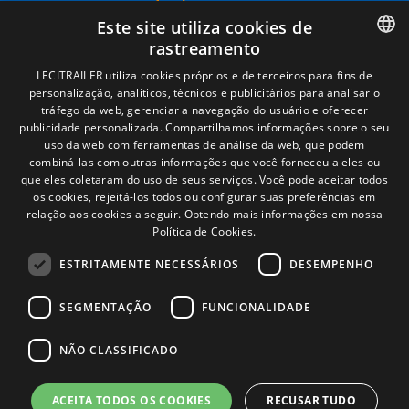
Términos legales
Este site utiliza cookies de
Aviso legal
rastreamento
Política de privacidade
Política de cookies
SPANISH
LECITRAILER utiliza cookies próprios e de terceiros para fins de
Condições Gerais de Venda
personalização, analíticos, técnicos e publicitários para analisar o
ENGLISH
Gerenciar cookies
tráfego da web, gerenciar a navegação do usuário e oferecer
publicidade personalizada. Compartilhamos informações sobre o seu
FRENCH
uso da web com ferramentas de análise da web, que podem
combiná-las com outras informações que você forneceu a eles ou
Contacto
ITALIAN
que eles coletaram do uso de seus serviços. Você pode aceitar todos
os cookies, rejeitá-los todos ou configurar suas preferências em
Camino de los Huertos, S/N. Apdo 100
PORTUGUESE
relação aos cookies a seguir.
Obtendo mais informações em nossa
50620 - Casetas (Zaragoza) SPAIN
Política de Cookies.
ESTRITAMENTE NECESSÁRIOS
DESEMPENHO
+(34) 976 462 121
SEGMENTAÇÃO
FUNCIONALIDADE
NÃO CLASSIFICADO
ACEITA TODOS OS COOKIES
RECUSAR TUDO