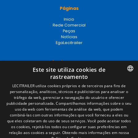
Páginas
Inicio
Rede Comercial
Peças
Notícias
EgaLecitrailer
Términos legales
Este site utiliza cookies de
Aviso legal
rastreamento
Política de privacidade
Política de cookies
SPANISH
LECITRAILER utiliza cookies próprios e de terceiros para fins de
Condições Gerais de Venda
personalização, analíticos, técnicos e publicitários para analisar o
ENGLISH
Gerenciar cookies
tráfego da web, gerenciar a navegação do usuário e oferecer
publicidade personalizada. Compartilhamos informações sobre o seu
FRENCH
uso da web com ferramentas de análise da web, que podem
combiná-las com outras informações que você forneceu a eles ou
Contacto
ITALIAN
que eles coletaram do uso de seus serviços. Você pode aceitar todos
os cookies, rejeitá-los todos ou configurar suas preferências em
Camino de los Huertos, S/N. Apdo 100
PORTUGUESE
relação aos cookies a seguir.
Obtendo mais informações em nossa
50620 - Casetas (Zaragoza) SPAIN