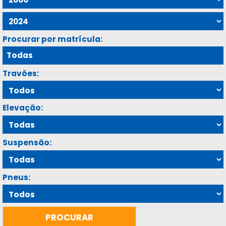
Procurar por matrícula:
Travões:
Elevação:
Suspensão:
Pneus: