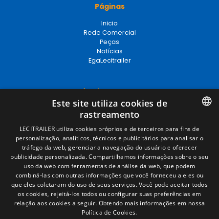
Páginas
Inicio
Rede Comercial
Peças
Notícias
EgaLecitrailer
Términos legales
Este site utiliza cookies de
Aviso legal
rastreamento
Política de privacidade
Política de cookies
SPANISH
LECITRAILER utiliza cookies próprios e de terceiros para fins de
Condições Gerais de Venda
personalização, analíticos, técnicos e publicitários para analisar o
ENGLISH
Gerenciar cookies
tráfego da web, gerenciar a navegação do usuário e oferecer
publicidade personalizada. Compartilhamos informações sobre o seu
FRENCH
uso da web com ferramentas de análise da web, que podem
combiná-las com outras informações que você forneceu a eles ou
Contacto
ITALIAN
que eles coletaram do uso de seus serviços. Você pode aceitar todos
os cookies, rejeitá-los todos ou configurar suas preferências em
Camino de los Huertos, S/N. Apdo 100
PORTUGUESE
relação aos cookies a seguir.
Obtendo mais informações em nossa
50620 - Casetas (Zaragoza) SPAIN
Política de Cookies.