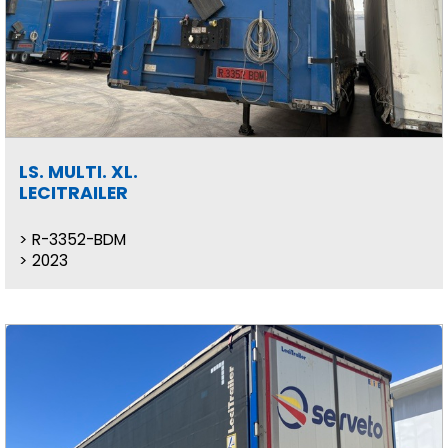
LS. MULTI. XL.
LECITRAILER
R-3352-BDM
2023