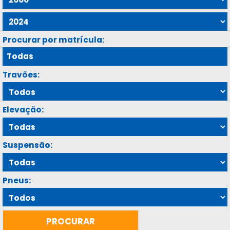
Procurar por matrícula:
Travões:
Elevação:
Suspensão:
Pneus: