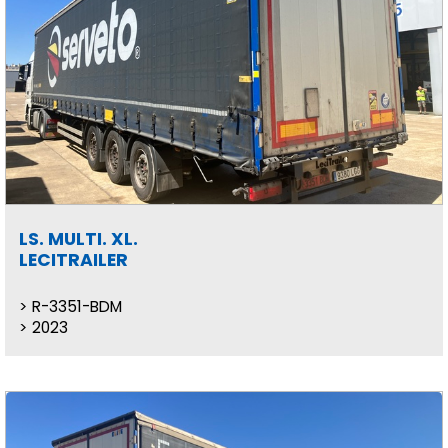
LS. MULTI. XL.
LECITRAILER
R-3351-BDM
2023