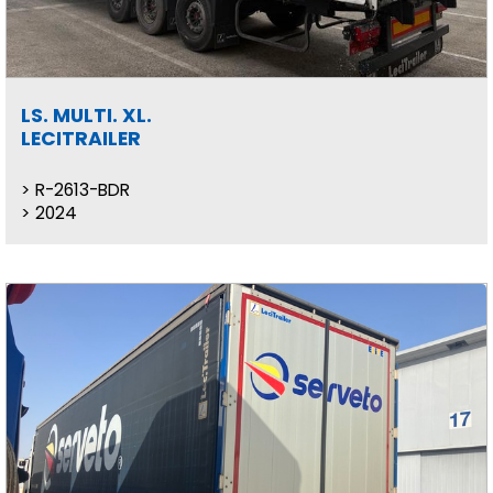
LS. MULTI. XL.
LECITRAILER
R-2613-BDR
2024