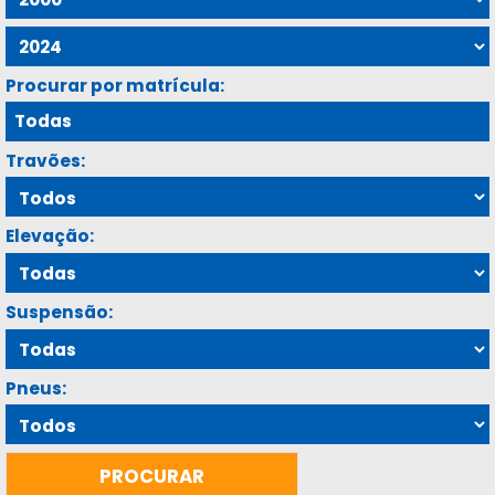
Procurar por matrícula:
Travões:
Elevação:
Suspensão:
Pneus: