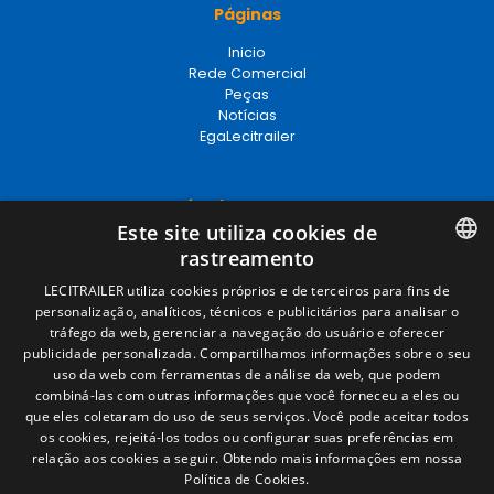
Páginas
Inicio
Rede Comercial
Peças
Notícias
EgaLecitrailer
Términos legales
Este site utiliza cookies de
Aviso legal
rastreamento
Política de privacidade
Política de cookies
SPANISH
LECITRAILER utiliza cookies próprios e de terceiros para fins de
Condições Gerais de Venda
personalização, analíticos, técnicos e publicitários para analisar o
ENGLISH
Gerenciar cookies
tráfego da web, gerenciar a navegação do usuário e oferecer
publicidade personalizada. Compartilhamos informações sobre o seu
FRENCH
uso da web com ferramentas de análise da web, que podem
combiná-las com outras informações que você forneceu a eles ou
Contacto
ITALIAN
que eles coletaram do uso de seus serviços. Você pode aceitar todos
os cookies, rejeitá-los todos ou configurar suas preferências em
Camino de los Huertos, S/N. Apdo 100
PORTUGUESE
relação aos cookies a seguir.
Obtendo mais informações em nossa
50620 - Casetas (Zaragoza) SPAIN
Política de Cookies.