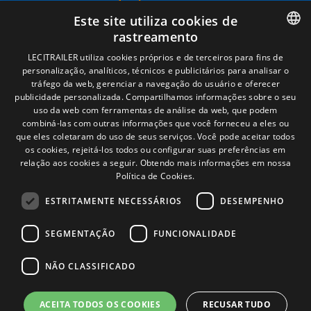
Términos legales
Este site utiliza cookies de
Aviso legal
rastreamento
Política de privacidade
Política de cookies
SPANISH
LECITRAILER utiliza cookies próprios e de terceiros para fins de
Condições Gerais de Venda
personalização, analíticos, técnicos e publicitários para analisar o
ENGLISH
Gerenciar cookies
tráfego da web, gerenciar a navegação do usuário e oferecer
publicidade personalizada. Compartilhamos informações sobre o seu
FRENCH
uso da web com ferramentas de análise da web, que podem
combiná-las com outras informações que você forneceu a eles ou
Contacto
ITALIAN
que eles coletaram do uso de seus serviços. Você pode aceitar todos
os cookies, rejeitá-los todos ou configurar suas preferências em
Camino de los Huertos, S/N. Apdo 100
PORTUGUESE
relação aos cookies a seguir.
Obtendo mais informações em nossa
50620 - Casetas (Zaragoza) SPAIN
Política de Cookies.
ESTRITAMENTE NECESSÁRIOS
DESEMPENHO
+(34) 976 462 121
SEGMENTAÇÃO
FUNCIONALIDADE
NÃO CLASSIFICADO
ACEITA TODOS OS COOKIES
RECUSAR TUDO