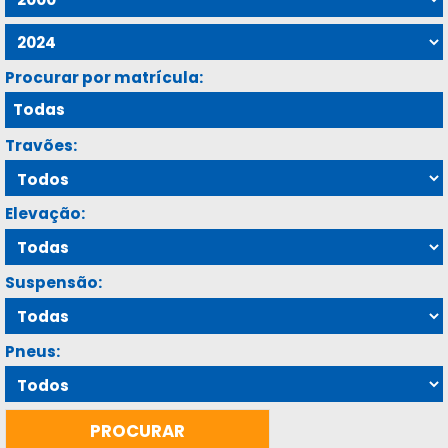
Procurar por matrícula:
Travões:
Elevação:
Suspensão:
Pneus: