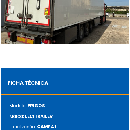
FICHA TÉCNICA
Modelo:
FRIGOS
Marca:
LECITRAILER
Localização:
CAMPA 1