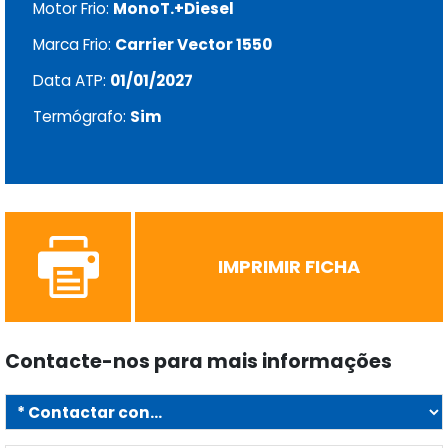
Motor Frio:
MonoT.+Diesel
Marca Frio:
Carrier Vector 1550
Data ATP:
01/01/2027
Termógrafo:
Sim
IMPRIMIR FICHA
Contacte-nos para mais informações