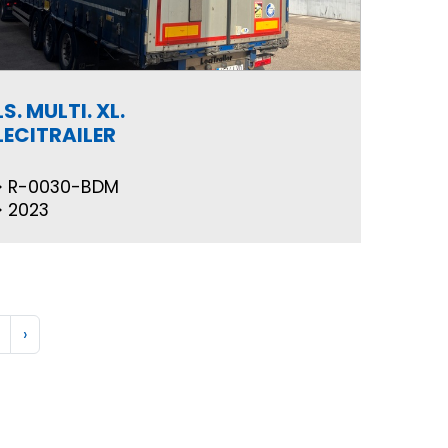
LS. MULTI. XL.
LECITRAILER
R-0030-BDM
2023
›