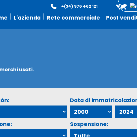
+(34) 976 462 121
me
L'azienda
Rete commerciale
Post vendi
imorchi usati.
ión:
Data di immatricolazio
ione:
Sospensione: