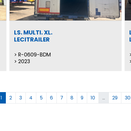
LS. MULTI. XL.
LECITRAILER
R-0609-BDM
2023
1
2
3
4
5
6
7
8
9
10
...
29
30