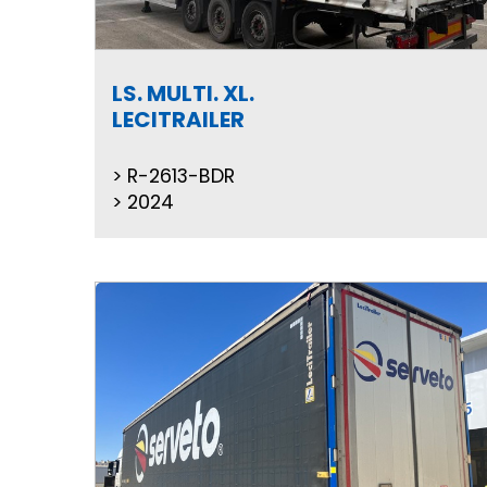
LS. MULTI. XL.
LECITRAILER
R-2613-BDR
2024