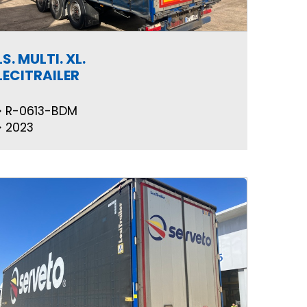
LS. MULTI. XL.
LECITRAILER
R-0613-BDM
2023