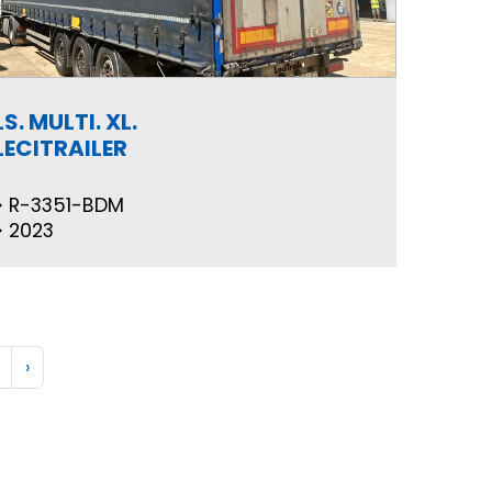
LS. MULTI. XL.
LECITRAILER
R-3351-BDM
2023
›