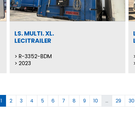
LS. MULTI. XL.
LECITRAILER
R-3352-BDM
2023
1
2
3
4
5
6
7
8
9
10
...
29
30