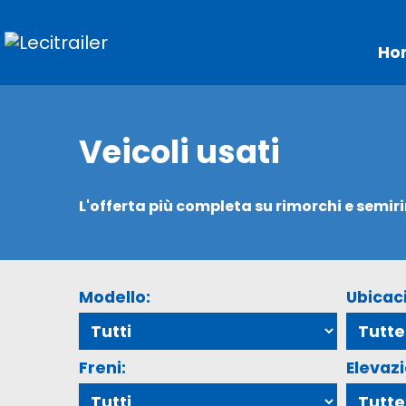
Ho
Veicoli usati
L'offerta più completa su rimorchi e semir
Modello:
Ubicac
Freni:
Elevaz