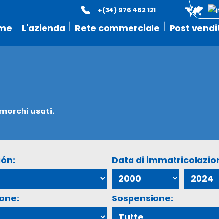
+(34) 976 462 121
me
L'azienda
Rete commerciale
Post vendi
imorchi usati.
ión:
Data di immatricolazio
ione:
Sospensione: