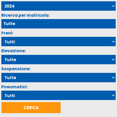
Ricerca per matricola:
Freni:
Elevazione:
Sospensione:
Pneumatici: