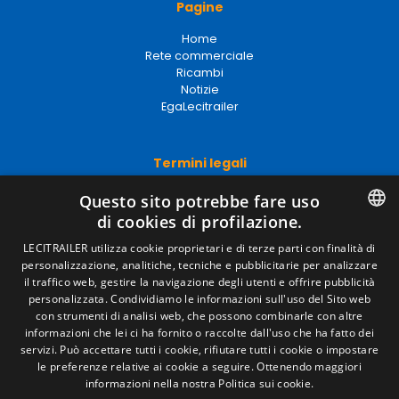
Pagine
Home
Rete commerciale
Ricambi
Notizie
EgaLecitrailer
Termini legali
Avviso legale
Questo sito potrebbe fare uso
Politiche sulla privacy
di cookies di profilazione.
Politica sui cookie
Condizioni generali di vendita
SPANISH
LECITRAILER utilizza cookie proprietari e di terze parti con finalità di
Gestire i cookie
personalizzazione, analitiche, tecniche e pubblicitarie per analizzare
ENGLISH
il traffico web, gestire la navigazione degli utenti e offrire pubblicità
personalizzata. Condividiamo le informazioni sull'uso del Sito web
FRENCH
con strumenti di analisi web, che possono combinarle con altre
Contatto
informazioni che lei ci ha fornito o raccolte dall'uso che ha fatto dei
ITALIAN
servizi. Può accettare tutti i cookie, rifiutare tutti i cookie o impostare
Camino de los Huertos, S/N. Apdo 100 .
le preferenze relative ai cookie a seguire.
Ottenendo maggiori
50620 - Casetas (Zaragoza) Spagna
PORTUGUESE
informazioni nella nostra Politica sui cookie.