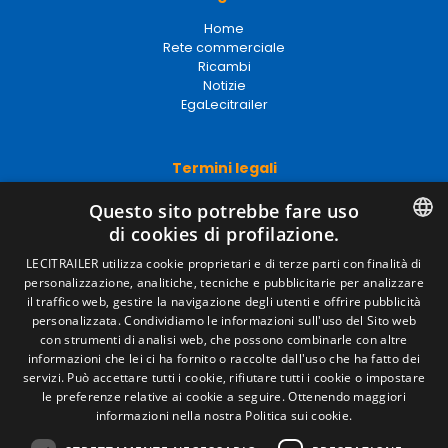
Home
Rete commerciale
Ricambi
Notizie
EgaLecitrailer
Termini legali
Avviso legale
Questo sito potrebbe fare uso
Politiche sulla privacy
di cookies di profilazione.
Politica sui cookie
Condizioni generali di vendita
SPANISH
LECITRAILER utilizza cookie proprietari e di terze parti con finalità di
Gestire i cookie
personalizzazione, analitiche, tecniche e pubblicitarie per analizzare
ENGLISH
il traffico web, gestire la navigazione degli utenti e offrire pubblicità
personalizzata. Condividiamo le informazioni sull'uso del Sito web
FRENCH
con strumenti di analisi web, che possono combinarle con altre
Contatto
informazioni che lei ci ha fornito o raccolte dall'uso che ha fatto dei
ITALIAN
servizi. Può accettare tutti i cookie, rifiutare tutti i cookie o impostare
Camino de los Huertos, S/N. Apdo 100 .
le preferenze relative ai cookie a seguire.
Ottenendo maggiori
50620 - Casetas (Zaragoza) Spagna
PORTUGUESE
informazioni nella nostra Politica sui cookie.