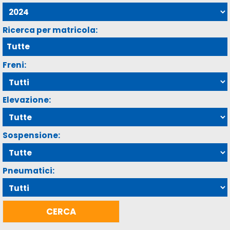
Ricerca per matricola:
Freni:
Elevazione:
Sospensione:
Pneumatici: