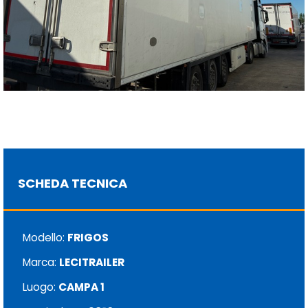
SCHEDA TECNICA
Modello:
FRIGOS
Marca:
LECITRAILER
Luogo:
CAMPA 1