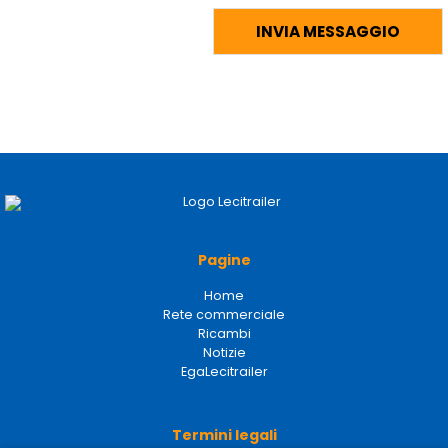
Pagine
Home
Rete commerciale
Ricambi
Notizie
EgaLecitrailer
Termini legali