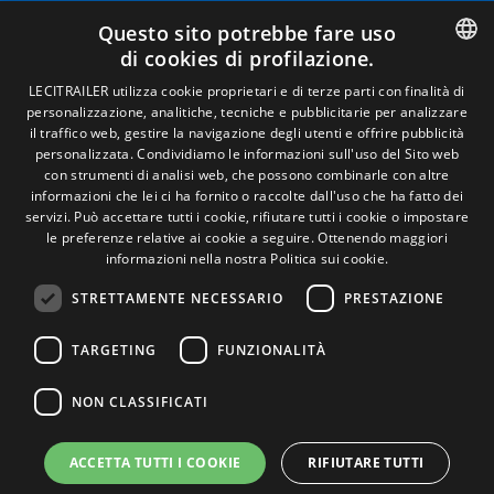
Avviso legale
Questo sito potrebbe fare uso
Politiche sulla privacy
di cookies di profilazione.
Politica sui cookie
Condizioni generali di vendita
SPANISH
LECITRAILER utilizza cookie proprietari e di terze parti con finalità di
Gestire i cookie
personalizzazione, analitiche, tecniche e pubblicitarie per analizzare
ENGLISH
il traffico web, gestire la navigazione degli utenti e offrire pubblicità
personalizzata. Condividiamo le informazioni sull'uso del Sito web
FRENCH
con strumenti di analisi web, che possono combinarle con altre
Contatto
informazioni che lei ci ha fornito o raccolte dall'uso che ha fatto dei
ITALIAN
servizi. Può accettare tutti i cookie, rifiutare tutti i cookie o impostare
Camino de los Huertos, S/N. Apdo 100 .
le preferenze relative ai cookie a seguire.
Ottenendo maggiori
50620 - Casetas (Zaragoza) Spagna
PORTUGUESE
informazioni nella nostra Politica sui cookie.
STRETTAMENTE NECESSARIO
PRESTAZIONE
+(34) 976 462 121
TARGETING
FUNZIONALITÀ
NON CLASSIFICATI
ACCETTA TUTTI I COOKIE
RIFIUTARE TUTTI
© Lecitrailer S.A. 2026