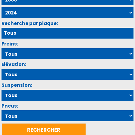
Recherche par plaque:
Freins:
Élévation:
Suspension:
Pneus: