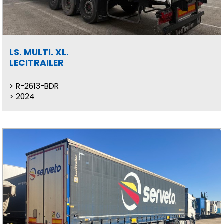
LS. MULTI. XL.
LECITRAILER
R-2613-BDR
2024