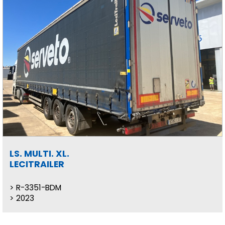
LS. MULTI. XL.
LECITRAILER
R-3351-BDM
2023