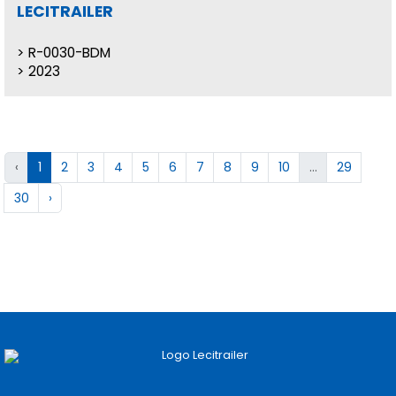
LECITRAILER
R-0030-BDM
2023
‹
1
2
3
4
5
6
7
8
9
10
...
29
30
›