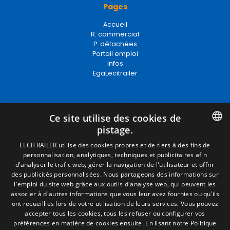
Pages
Accueil
R. commercial
P. détachées
Portail emploi
Infos
EgaLecitrailer
Termes juridiques
Ce site utilise des cookies de
Mentions Légales
pistage.
Politique de Confidentialité
Politique de Cookies
SPANISH
LECITRAILER utilise des cookies propres et de tiers à des fins de
Conditions générales de vente
personnalisation, analytiques, techniques et publicitaires afin
ENGLISH
Gérer les cookies
d’analyser le trafic web, gérer la navigation de l'utilisateur et offrir
des publicités personnalisées. Nous partageons des informations sur
FRENCH
l'emploi du site web grâce aux outils d'analyse web, qui peuvent les
associer à d'autres informations que vous leur avez fournies ou qu'ils
Contact
ITALIAN
ont recueillies lors de votre utilisation de leurs services. Vous pouvez
accepter tous les cookies, tous les refuser ou configurer vos
Camino de los Huertos, S/N. Apdo 100
PORTUGUESE
préférences en matière de cookies ensuite.
En lisant notre Politique
50620 - Casetas (Zaragoza) SPAIN