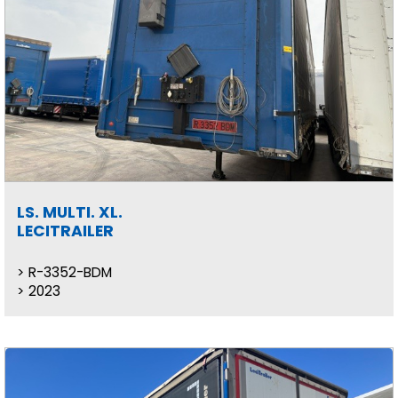
LS. MULTI. XL.
LECITRAILER
R-3352-BDM
2023