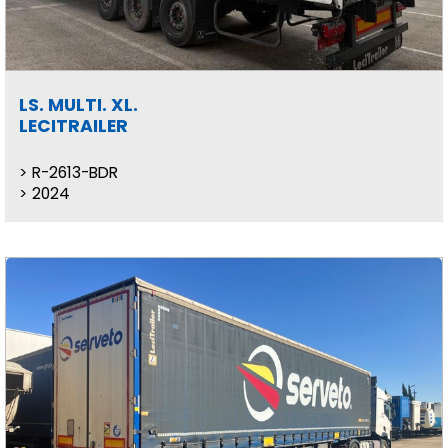
LS. MULTI. XL.
LECITRAILER
R-2613-BDR
2024