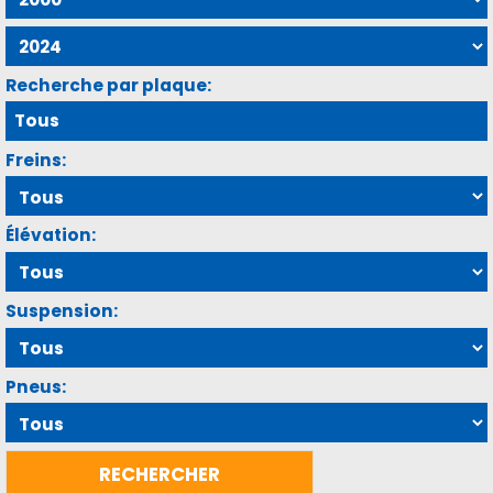
Recherche par plaque:
Freins:
Élévation:
Suspension:
Pneus: