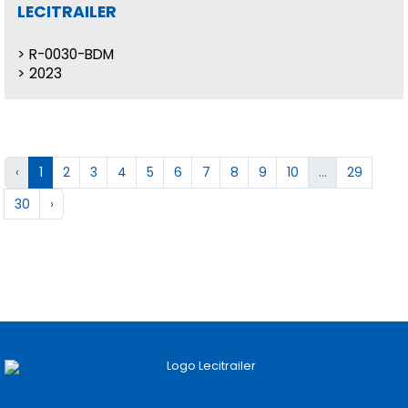
LECITRAILER
R-0030-BDM
2023
‹
1
2
3
4
5
6
7
8
9
10
...
29
30
›