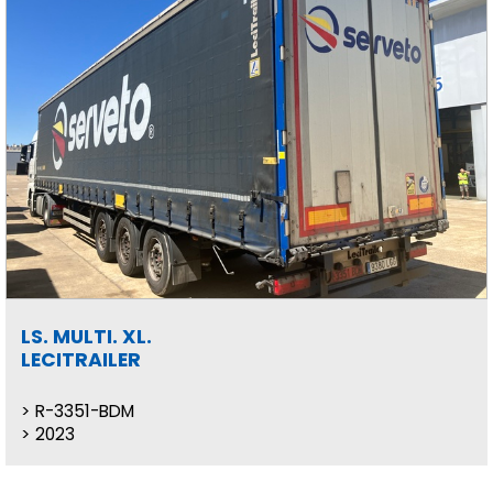
LS. MULTI. XL.
LECITRAILER
R-3351-BDM
2023