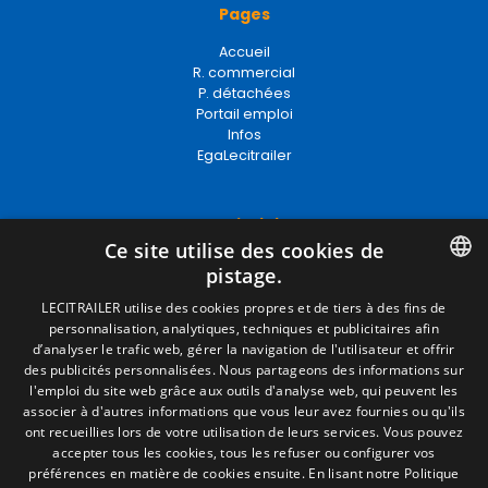
Pages
Accueil
R. commercial
P. détachées
Portail emploi
Infos
EgaLecitrailer
Termes juridiques
Ce site utilise des cookies de
Mentions Légales
pistage.
Politique de Confidentialité
Politique de Cookies
SPANISH
LECITRAILER utilise des cookies propres et de tiers à des fins de
Conditions générales de vente
personnalisation, analytiques, techniques et publicitaires afin
ENGLISH
Gérer les cookies
d’analyser le trafic web, gérer la navigation de l'utilisateur et offrir
des publicités personnalisées. Nous partageons des informations sur
FRENCH
l'emploi du site web grâce aux outils d'analyse web, qui peuvent les
associer à d'autres informations que vous leur avez fournies ou qu'ils
Contact
ITALIAN
ont recueillies lors de votre utilisation de leurs services. Vous pouvez
accepter tous les cookies, tous les refuser ou configurer vos
Camino de los Huertos, S/N. Apdo 100
PORTUGUESE
préférences en matière de cookies ensuite.
En lisant notre Politique
50620 - Casetas (Zaragoza) SPAIN