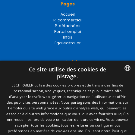
Pages
Accueil
R. commercial
P. détachées
Portail emploi
Infos
EgaLecitrailer
Termes juridiques
Ce site utilise des cookies de
Mentions Légales
pistage.
Politique de Confidentialité
Politique de Cookies
SPANISH
LECITRAILER utilise des cookies propres et de tiers à des fins de
Conditions générales de vente
personnalisation, analytiques, techniques et publicitaires afin
ENGLISH
Gérer les cookies
d’analyser le trafic web, gérer la navigation de l'utilisateur et offrir
des publicités personnalisées. Nous partageons des informations sur
FRENCH
l'emploi du site web grâce aux outils d'analyse web, qui peuvent les
associer à d'autres informations que vous leur avez fournies ou qu'ils
Contact
ITALIAN
ont recueillies lors de votre utilisation de leurs services. Vous pouvez
accepter tous les cookies, tous les refuser ou configurer vos
Camino de los Huertos, S/N. Apdo 100
PORTUGUESE
préférences en matière de cookies ensuite.
En lisant notre Politique
50620 - Casetas (Zaragoza) SPAIN