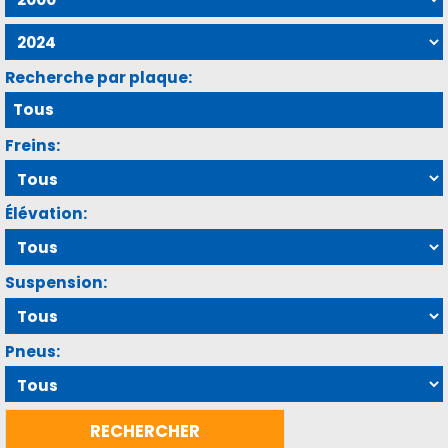
Recherche par plaque:
Freins:
Élévation:
Suspension:
Pneus: