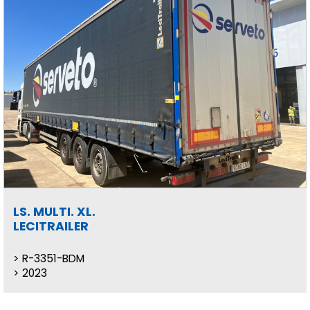
LS. MULTI. XL.
LECITRAILER
R-3351-BDM
2023