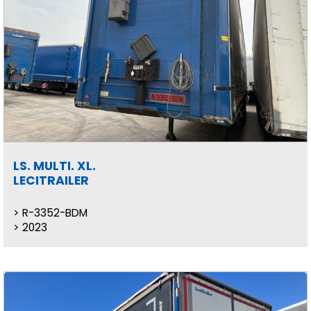
LS. MULTI. XL.
LECITRAILER
R-3352-BDM
2023