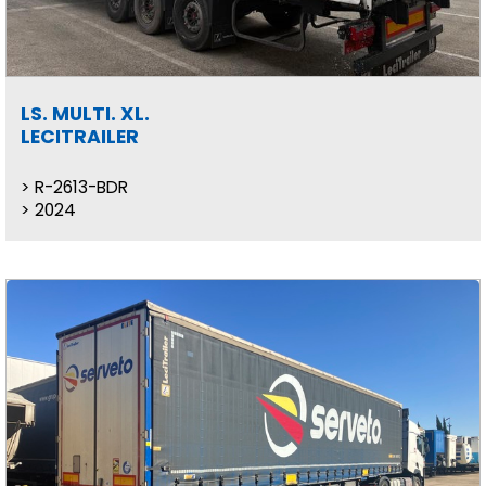
LS. MULTI. XL.
LECITRAILER
R-2613-BDR
2024