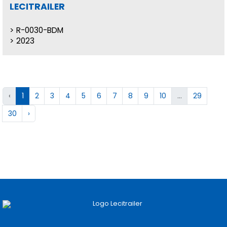
LECITRAILER
R-0030-BDM
2023
‹
1
2
3
4
5
6
7
8
9
10
...
29
30
›