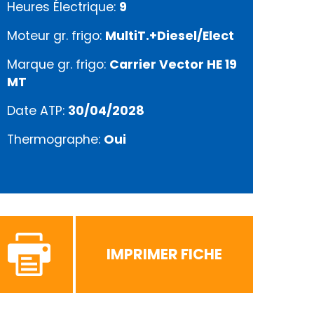
Heures Électrique:
9
Moteur gr. frigo:
MultiT.+Diesel/Elect
Marque gr. frigo:
Carrier Vector HE 19
MT
Date ATP:
30/04/2028
Thermographe:
Oui
IMPRIMER FICHE