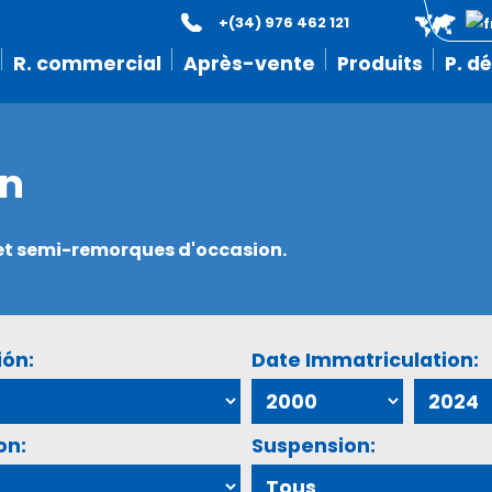
+(34) 976 462 121
R. commercial
Après-vente
Produits
P. d
on
s et semi-remorques d'occasion.
ión:
Date Immatriculation:
on:
Suspension: