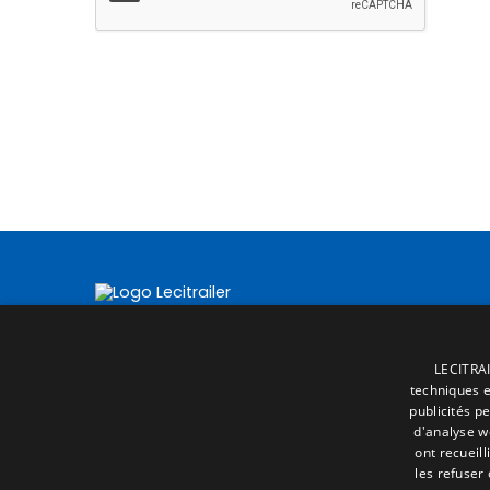
LECITRAI
techniques et
publicités p
d'analyse w
ont recueill
les refuser