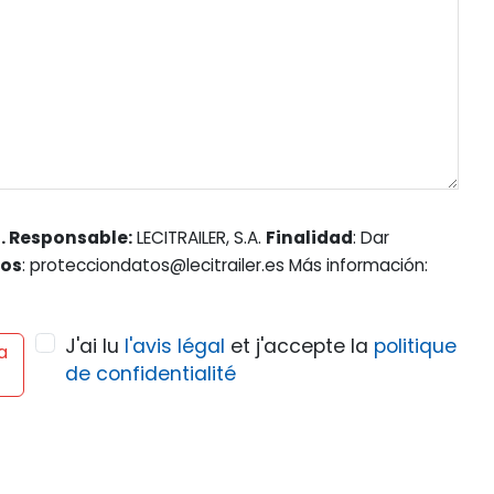
. Responsable:
LECITRAILER, S.A.
Finalidad
: Dar
hos
: protecciondatos@lecitrailer.es Más información:
J'ai lu
l'avis légal
et j'accepte la
politique
a
de confidentialité