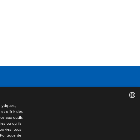
Contact
Camino de los Huertos, S/N. Apdo 100
lytiques,
50620 - Casetas (Zaragoza) SPAIN
 et offrir des
SPANISH
ce aux outils
e
es ou qu'ils
ENGLISH
cookies, tous
+(34) 976 462 121
 Politique de
FRENCH