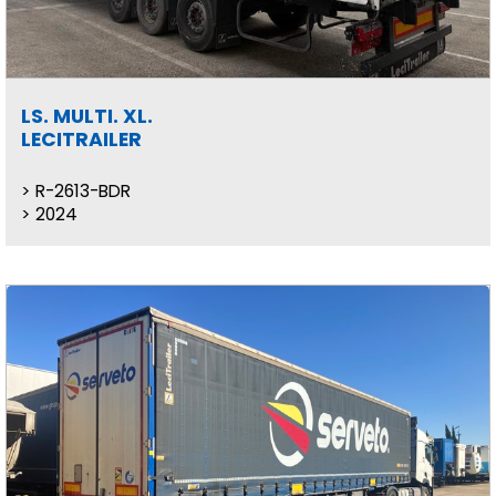
LS. MULTI. XL.
LECITRAILER
R-2613-BDR
2024