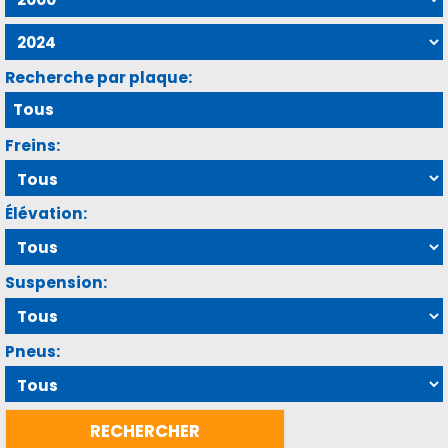
Recherche par plaque:
Freins:
Élévation:
Suspension:
Pneus: