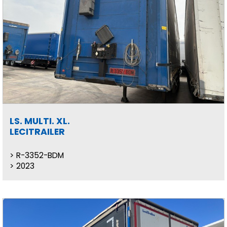
LS. MULTI. XL.
LECITRAILER
R-3352-BDM
2023