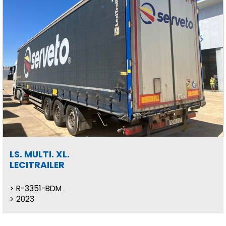
LS. MULTI. XL.
LECITRAILER
R-3351-BDM
2023