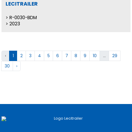
LECITRAILER
R-0030-BDM
2023
‹
1
2
3
4
5
6
7
8
9
10
...
29
30
›