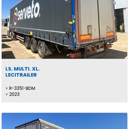
LS. MULTI. XL.
LECITRAILER
R-3351-BDM
2023