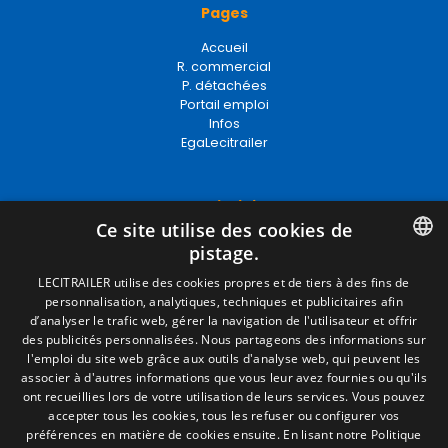
Pages
Accueil
R. commercial
P. détachées
Portail emploi
Infos
EgaLecitrailer
Termes juridiques
Ce site utilise des cookies de
Mentions Légales
pistage.
Politique de Confidentialité
Politique de Cookies
SPANISH
LECITRAILER utilise des cookies propres et de tiers à des fins de
Conditions générales de vente
personnalisation, analytiques, techniques et publicitaires afin
ENGLISH
Gérer les cookies
d’analyser le trafic web, gérer la navigation de l'utilisateur et offrir
des publicités personnalisées. Nous partageons des informations sur
FRENCH
l'emploi du site web grâce aux outils d'analyse web, qui peuvent les
associer à d'autres informations que vous leur avez fournies ou qu'ils
Contact
ITALIAN
ont recueillies lors de votre utilisation de leurs services. Vous pouvez
accepter tous les cookies, tous les refuser ou configurer vos
Camino de los Huertos, S/N. Apdo 100
PORTUGUESE
préférences en matière de cookies ensuite.
En lisant notre Politique
50620 - Casetas (Zaragoza) SPAIN