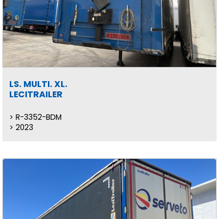
LS. MULTI. XL.
LECITRAILER
R-3352-BDM
2023