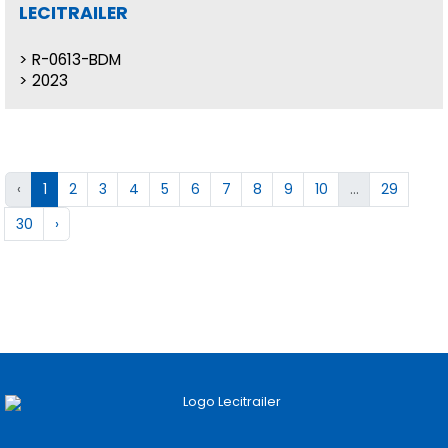
LECITRAILER
R-0613-BDM
2023
‹
1
2
3
4
5
6
7
8
9
10
...
29
30
›