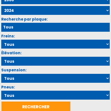
Recherche par plaque:
Freins:
Élévation:
Suspension:
Pneus: