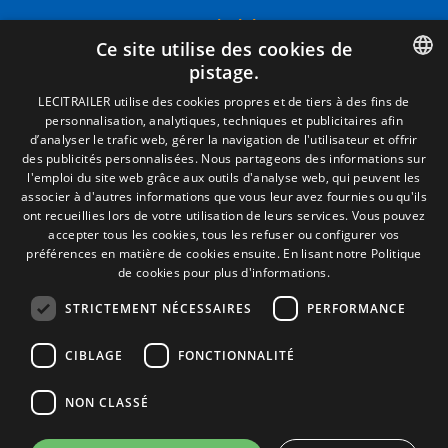
Termes juridiques
Ce site utilise des cookies de
Mentions Légales
pistage.
Politique de Confidentialité
Politique de Cookies
SPANISH
LECITRAILER utilise des cookies propres et de tiers à des fins de
Conditions générales de vente
personnalisation, analytiques, techniques et publicitaires afin
ENGLISH
Gérer les cookies
d’analyser le trafic web, gérer la navigation de l'utilisateur et offrir
des publicités personnalisées. Nous partageons des informations sur
FRENCH
l'emploi du site web grâce aux outils d'analyse web, qui peuvent les
associer à d'autres informations que vous leur avez fournies ou qu'ils
Contact
ITALIAN
ont recueillies lors de votre utilisation de leurs services. Vous pouvez
accepter tous les cookies, tous les refuser ou configurer vos
Camino de los Huertos, S/N. Apdo 100
PORTUGUESE
préférences en matière de cookies ensuite.
En lisant notre Politique
50620 - Casetas (Zaragoza) SPAIN
de cookies pour plus d'informations.
STRICTEMENT NÉCESSAIRES
PERFORMANCE
+(34) 976 462 121
CIBLAGE
FONCTIONNALITÉ
NON CLASSÉ