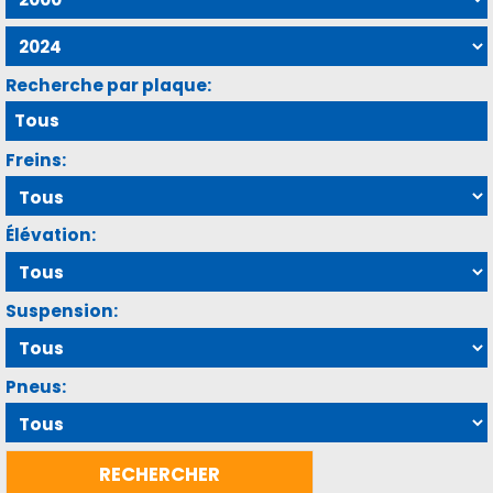
Recherche par plaque:
Freins:
Élévation:
Suspension:
Pneus: