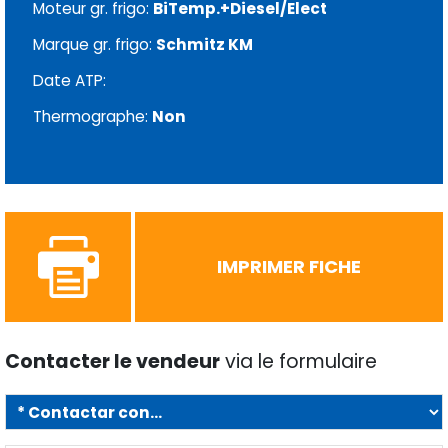
Moteur gr. frigo:
BiTemp.+Diesel/Elect
Marque gr. frigo:
Schmitz KM
Date ATP:
Thermographe:
Non
IMPRIMER FICHE
Contacter le vendeur
via le formulaire