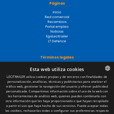
Páginas
Inicio
Red comercial
Recambios
Portal empleo
Noticias
EgaLecitrailer
LT Defence
Términos legales
Aviso legal
Esta web utiliza cookies
Política de privacidad
Política de cookies
LECITRAILER utiliza cookies propias y de terceros con finalidades de
Condiciones generales de venta
personalización, analíticas, técnicas y publicitarias para analizar el
SPANISH
Gestionar cookies
tráfico web, gestionar la navegación del usuario y ofrecer publicidad
ENGLISH
personalizada. Compartimos información sobre el uso de la web con
las herramientas de análisis web, quienes pueden combinarla con
FRENCH
otra información que les haya proporcionado o que hayan recopilado
Contacto
a partir el uso que haya hecho de sus servicios. Puede aceptar todas
ITALIAN
las cookies, rechazarlas todas o configurar sus preferencias respecto
Camino de los Huertos, S/N. Apdo 100