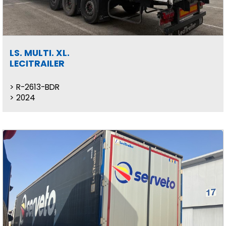
LS. MULTI. XL.
LECITRAILER
R-2613-BDR
2024