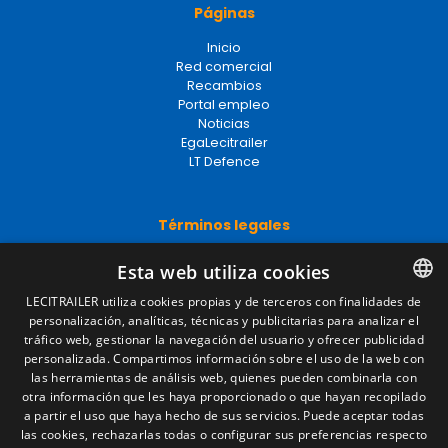
Páginas
Inicio
Red comercial
Recambios
Portal empleo
Noticias
EgaLecitrailer
LT Defence
Términos legales
Aviso legal
Esta web utiliza cookies
Política de privacidad
Política de cookies
LECITRAILER utiliza cookies propias y de terceros con finalidades de
Condiciones generales de venta
personalización, analíticas, técnicas y publicitarias para analizar el
SPANISH
Gestionar cookies
tráfico web, gestionar la navegación del usuario y ofrecer publicidad
ENGLISH
personalizada. Compartimos información sobre el uso de la web con
las herramientas de análisis web, quienes pueden combinarla con
FRENCH
otra información que les haya proporcionado o que hayan recopilado
Contacto
a partir el uso que haya hecho de sus servicios. Puede aceptar todas
ITALIAN
las cookies, rechazarlas todas o configurar sus preferencias respecto
Camino de los Huertos, S/N. Apdo 100