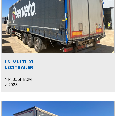
LS. MULTI. XL.
LECITRAILER
R-3351-BDM
2023