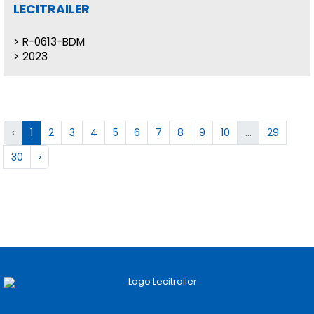
LECITRAILER
R-0613-BDM
2023
‹
1
2
3
4
5
6
7
8
9
10
...
29
30
›