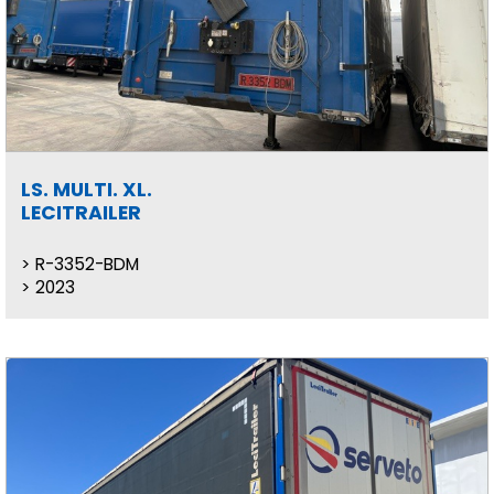
LS. MULTI. XL.
LECITRAILER
R-3352-BDM
2023