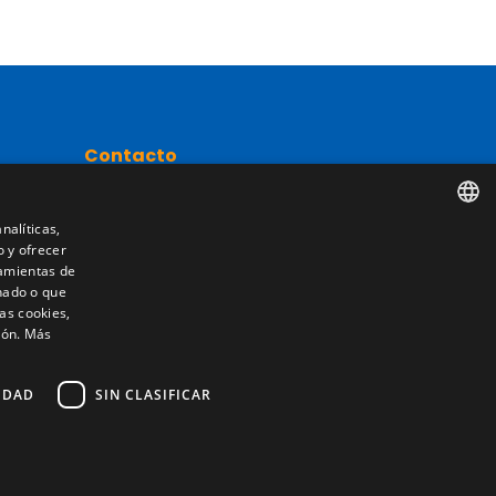
Contacto
Camino de los Huertos, S/N. Apdo 100
50620 - Casetas (Zaragoza) SPAIN
nalíticas,
o y ofrecer
SPANISH
nta
ramientas de
nado o que
+(34) 976 462 121
ENGLISH
as cookies,
ión.
Más
FRENCH
ITALIAN
IDAD
SIN CLASIFICAR
PORTUGUESE