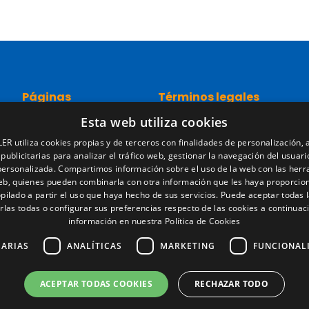
Páginas
Términos legales
Esta web utiliza cookies
Inicio
Aviso legal
Red comercial
Política de privacidad
ER utiliza cookies propias y de terceros con finalidades de personalización, a
Recambios
Política de cookies
 publicitarias para analizar el tráfico web, gestionar la navegación del usuari
Portal empleo
Condiciones generales de ve
personalizada. Compartimos información sobre el uso de la web con las her
Noticias
Gestionar cookies
web, quienes pueden combinarla con otra información que les haya proporcio
pilado a partir el uso que haya hecho de sus servicios. Puede aceptar todas l
EgaLecitrailer
rlas todas o configurar sus preferencias respecto de las cookies a continuac
LT Defence
información en nuestra Política de Cookies
SARIAS
ANALÍTICAS
MARKETING
FUNCIONAL
ACEPTAR TODAS COOKIES
RECHAZAR TODO