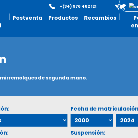
+(34) 976 462 121
Postventa
Productos
Recambios
P
l
e
ón
semirremolques de segunda mano.
ión:
Fecha de matriculación
ón:
Suspensión: