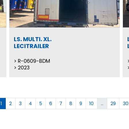
LS. MULTI. XL.
LECITRAILER
R-0609-BDM
2023
1
2
3
4
5
6
7
8
9
10
...
29
30