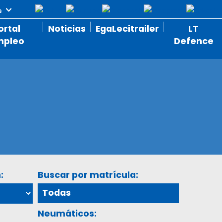
ortal
Noticias
EgaLecitrailer
LT
mpleo
Defence
:
Buscar por matrícula:
Neumáticos: