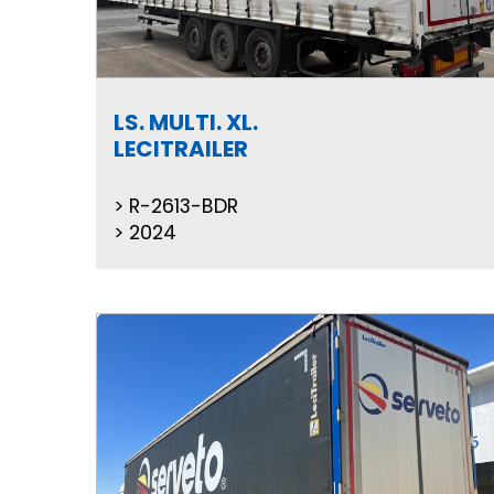
LS. MULTI. XL.
LECITRAILER
R-2613-BDR
2024