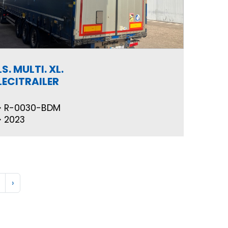
LS. MULTI. XL.
LECITRAILER
R-0030-BDM
2023
›