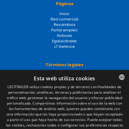
Páginas
Inicio
Red comercial
Recambios
Portal empleo
Noticias
EgaLecitrailer
LT Defence
Términos legales
Aviso legal
Esta web utiliza cookies
Política de privacidad
Política de cookies
LECITRAILER utiliza cookies propias y de terceros con finalidades de
Condiciones generales de venta
personalización, analíticas, técnicas y publicitarias para analizar el
SPANISH
Gestionar cookies
tráfico web, gestionar la navegación del usuario y ofrecer publicidad
ENGLISH
personalizada. Compartimos información sobre el uso de la web con
las herramientas de análisis web, quienes pueden combinarla con
FRENCH
otra información que les haya proporcionado o que hayan recopilado
Contacto
a partir el uso que haya hecho de sus servicios. Puede aceptar todas
ITALIAN
las cookies, rechazarlas todas o configurar sus preferencias respecto
Camino de los Huertos, S/N. Apdo 100