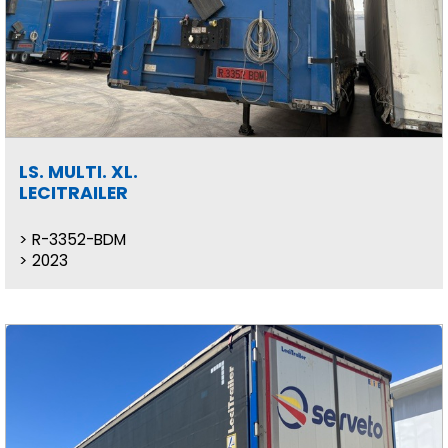
LS. MULTI. XL.
LECITRAILER
R-3352-BDM
2023