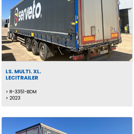
LS. MULTI. XL.
LECITRAILER
R-3351-BDM
2023