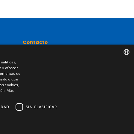
Contacto
Camino de los Huertos, S/N. Apdo 100
50620 - Casetas (Zaragoza) SPAIN
nalíticas,
o y ofrecer
SPANISH
nta
ramientas de
nado o que
ENGLISH
+(34) 976 462 121
as cookies,
ión.
Más
FRENCH
ITALIAN
IDAD
SIN CLASIFICAR
PORTUGUESE