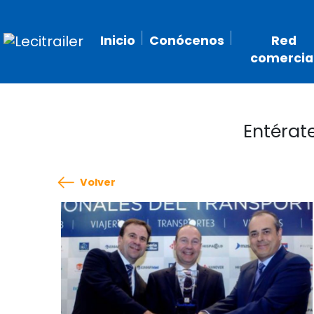
Inicio
Conócenos
Red
comercia
Entérat
Volver