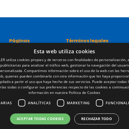
Páginas
Términos legales
Esta web utiliza cookies
Inicio
Aviso legal
Red comercial
Política de privacidad
ER utiliza cookies propias y de terceros con finalidades de personalización, a
Recambios
Política de cookies
 publicitarias para analizar el tráfico web, gestionar la navegación del usuari
Portal empleo
Condiciones generales de ve
personalizada. Compartimos información sobre el uso de la web con las her
Noticias
Gestionar cookies
web, quienes pueden combinarla con otra información que les haya proporcio
pilado a partir el uso que haya hecho de sus servicios. Puede aceptar todas l
EgaLecitrailer
rlas todas o configurar sus preferencias respecto de las cookies a continuac
LT Defence
información en nuestra Política de Cookies
SARIAS
ANALÍTICAS
MARKETING
FUNCIONAL
ACEPTAR TODAS COOKIES
RECHAZAR TODO