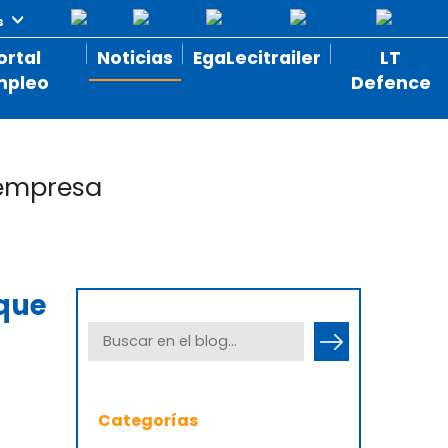
ortal
Noticias
EgaLecitrailer
LT
mpleo
Defence
 empresa
lque
Categorías