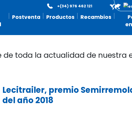
+(34) 976 462 121
Postventa
Productos
Recambios
P
l
e
e de toda la actualidad de nuestra
Lecitrailer, premio Semirremo
del año 2018