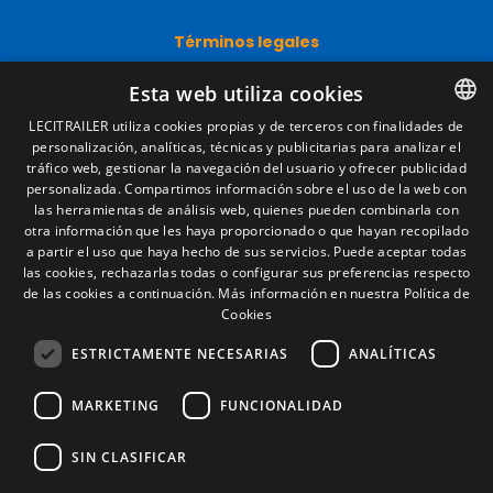
Términos legales
Aviso legal
Esta web utiliza cookies
Política de privacidad
Política de cookies
LECITRAILER utiliza cookies propias y de terceros con finalidades de
Condiciones generales de venta
personalización, analíticas, técnicas y publicitarias para analizar el
SPANISH
Gestionar cookies
tráfico web, gestionar la navegación del usuario y ofrecer publicidad
ENGLISH
personalizada. Compartimos información sobre el uso de la web con
las herramientas de análisis web, quienes pueden combinarla con
FRENCH
otra información que les haya proporcionado o que hayan recopilado
Contacto
a partir el uso que haya hecho de sus servicios. Puede aceptar todas
ITALIAN
las cookies, rechazarlas todas o configurar sus preferencias respecto
Camino de los Huertos, S/N. Apdo 100
de las cookies a continuación.
Más información en nuestra Política de
50620 - Casetas (Zaragoza) SPAIN
PORTUGUESE
Cookies
ESTRICTAMENTE NECESARIAS
ANALÍTICAS
+(34) 976 462 121
MARKETING
FUNCIONALIDAD
SIN CLASIFICAR